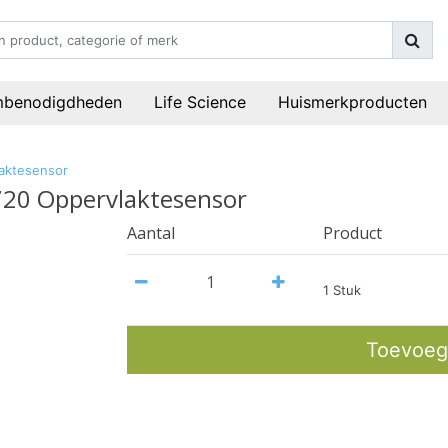
mbenodigdheden
Life Science
Huismerkproducten
aktesensor
720 Oppervlaktesensor
Aantal
Product
1 Stuk
Toevoeg