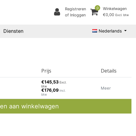
0
Winkelwagen
Registreren
€0,00
of Inloggen
Excl. btw
Diensten
Nederlands
Prijs
Details
€145,53
Excl.
btw
Meer
€176,09
Incl.
btw
en aan winkelwagen