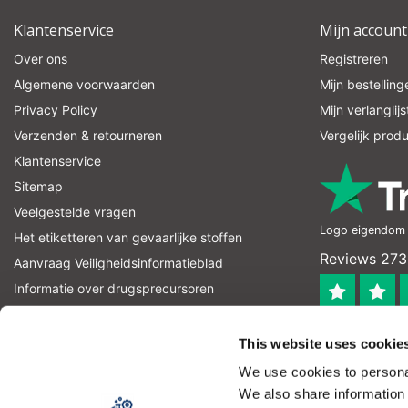
Klantenservice
Mijn account
Over ons
Registreren
Algemene voorwaarden
Mijn bestelling
Privacy Policy
Mijn verlanglijs
Verzenden & retourneren
Vergelijk prod
Klantenservice
Sitemap
Veelgestelde vragen
Logo eigendom v
Het etiketteren van gevaarlijke stoffen
Reviews 273
Aanvraag Veiligheidsinformatieblad
Informatie over drugsprecursoren
informatie over explosievenprecursoren
4.4
RSS-feed
This website uses cookie
Geverifieerd
We use cookies to personal
Let op! Op onze productomschrijvingen kunnen geen recht
We also share information 