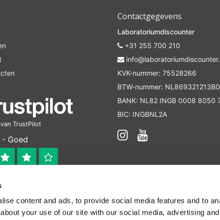
Contactgegevens
Laboratoriumdiscounter
en
+31 255 700 210
t
info@laboratoriumdiscounter.
ucten
KVK-nummer: 75528266
BTW-nummer: NL869321213B0
BANK: NL82 INGB 0008 8050 
BIC: INGBNL2A
an TrustPilot
 - Goed
s
 bedrijf
ise content and ads, to provide social media features and to anal
en verleend worden en zijn enkel ter educatie en/of inform
about your use of our site with our social media, advertising and