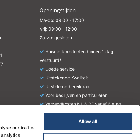
Openingstijden
Ma-do: 09:00 - 17:00
Vrij: 09:00 - 12:00
nl
Za-zo: gesloten
Huismerkproducten binnen 1 dag
1
verstuurd*
77
Goede service
Uitstekende Kwaliteit
Uitstekend bereikbaar
Voor bedrijven en particulieren
Verzendkosten NL & BE vanaf 6 euro
Allow all
yse our traffic.
atie en zijn geen handleiding of omschrijving hoe u het
 analytics