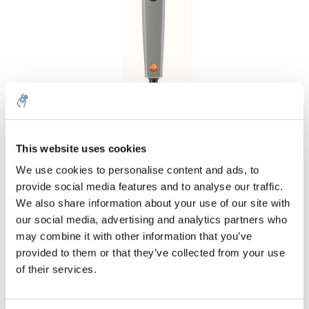
Aantal
Product
Prijs
Details
This website uses cookies
We use cookies to personalise content and ads, to
€94,71
Excl. btw
provide social media features and to analyse our traffic.
Meer
1 Stuk
€114,60
We also share information about your use of our site with
Incl. btw
our social media, advertising and analytics partners who
Toevoegen aan winkelwagen
may combine it with other information that you’ve
provided to them or that they’ve collected from your use
of their services.
Informatie