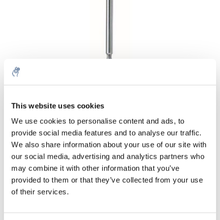
Aantal
Product
Prijs
Details
This website uses cookies
We use cookies to personalise content and ads, to
€151,31
Excl. btw
provide social media features and to analyse our traffic.
Meer
1 Stuk
€183,08
We also share information about your use of our site with
Incl. btw
our social media, advertising and analytics partners who
Toevoegen aan winkelwagen
may combine it with other information that you’ve
provided to them or that they’ve collected from your use
of their services.
Informatie