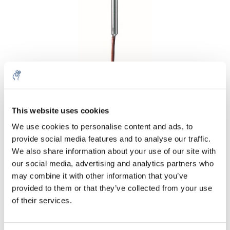
Aantal
Product
Prijs
Details
This website uses cookies
We use cookies to personalise content and ads, to
€130,52
Excl. btw
provide social media features and to analyse our traffic.
Meer
1 Stuk
€157,92
We also share information about your use of our site with
Incl. btw
our social media, advertising and analytics partners who
Toevoegen aan winkelwagen
may combine it with other information that you’ve
provided to them or that they’ve collected from your use
of their services.
Informatie