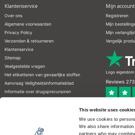
Klantenservice
Mijn account
Over ons
Registreren
Algemene voorwaarden
Mijn bestelling
Privacy Policy
Mijn verlanglijs
Verzenden & retourneren
Vergelijk prod
Klantenservice
Sitemap
Veelgestelde vragen
Logo eigendom v
Het etiketteren van gevaarlijke stoffen
Reviews 273
Aanvraag Veiligheidsinformatieblad
Informatie over drugsprecursoren
informatie over explosievenprecursoren
4.4
RSS-feed
This website uses cookie
Geverifieerd
We use cookies to personal
Let op! Op onze productomschrijvingen kunnen geen recht
We also share information 
product kan en mag gebruiken. U bent zelf verantwoordel
partners who may combine i