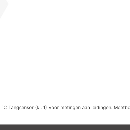
10% discount on your next order
Sign up for our newsletter to stay informed about our new
ducts, and receive a 10% discount on your next purchase for
chemical products from our own brand 😀
Subscrib
 °C Tangsensor (kl. 1) Voor metingen aan leidingen. Meetbe
Your discount is valid with a minimum order value of €50.00