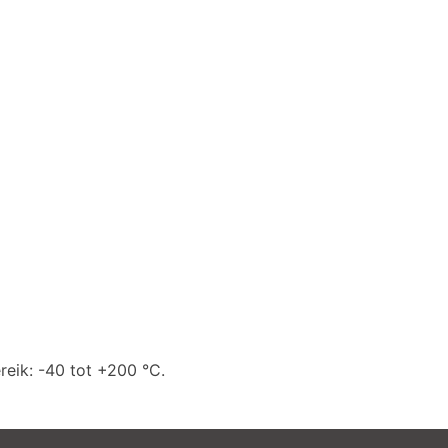
 all
e
reik: -40 tot +200 °C.