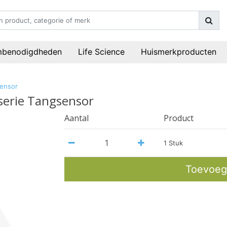
mbenodigdheden
Life Science
Huismerkproducten
sensor
serie Tangsensor
Aantal
Product
1 Stuk
Toevoeg