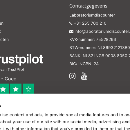
Contactgegevens
Laboratoriumdiscounter
en
+31 255 700 210
t
info@laboratoriumdiscounter.
ucten
KVK-nummer: 75528266
BTW-nummer: NL869321213B0
BANK: NL82 INGB 0008 8050 
BIC: INGBNL2A
an TrustPilot
 - Goed
s
 bedrijf
ise content and ads, to provide social media features and to anal
en verleend worden en zijn enkel ter educatie en/of inform
about your use of our site with our social media, advertising and
ijk voor het toepassen van eventuele nationale en interna
t with other information that you’ve provided to them or that the