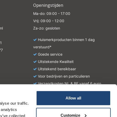
Openingstijden
Ma-do: 09:00 - 17:00
Vrij: 09:00 - 12:00
nl
Za-zo: gesloten
Huismerkproducten binnen 1 dag
1
verstuurd*
77
Goede service
Uitstekende Kwaliteit
Uitstekend bereikbaar
Voor bedrijven en particulieren
Verzendkosten NL & BE vanaf 6 euro
Allow all
yse our traffic.
atie en zijn geen handleiding of omschrijving hoe u het
 analytics
tionale wetgeving omtrent het gebruik van chemicaliën.
Customize
y’ve collected