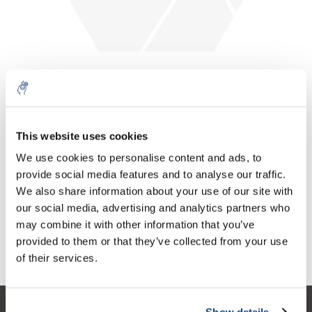
Aantal
Product
Prijs
Details
This website uses cookies
€204,90
We use cookies to personalise content and ads, to
Excl. btw
Meer
1 Stuk
€247,93
provide social media features and to analyse our traffic.
Incl. btw
We also share information about your use of our site with
Toevoegen aan winkelwagen
our social media, advertising and analytics partners who
may combine it with other information that you’ve
provided to them or that they’ve collected from your use
Informatie
of their services.
Show details