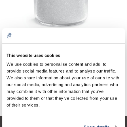
Aantal
Product
Prijs
Details
This website uses cookies
€40,89
We use cookies to personalise content and ads, to
Excl. btw
Meer
1 kg
€49,47
provide social media features and to analyse our traffic.
Incl. btw
We also share information about your use of our site with
Toevoegen aan winkelwagen
our social media, advertising and analytics partners who
may combine it with other information that you’ve
provided to them or that they’ve collected from your use
Informatie
of their services.
Show details