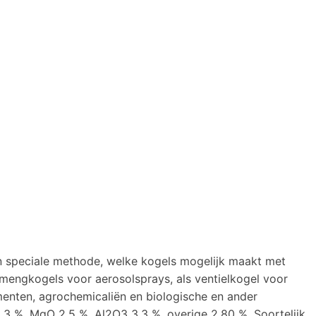
 all
en speciale methode, welke kogels mogelijk maakt met
e
mengkogels voor aerosolsprays, als ventielkogel voor
menten, agrochemicaliën en biologische en ander
,3 %, MgO 2,5 %, Al2O3 3,3 %, overige 2,80 %. Soortelijk