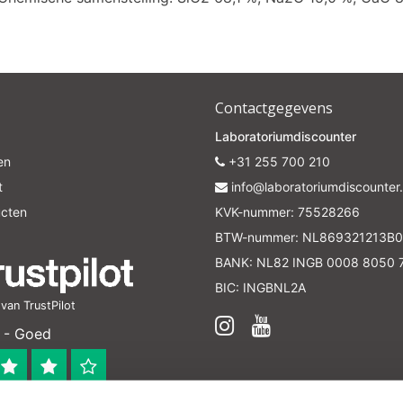
Contactgegevens
Laboratoriumdiscounter
en
+31 255 700 210
t
info@laboratoriumdiscounter.
ucten
KVK-nummer: 75528266
BTW-nummer: NL869321213B0
BANK: NL82 INGB 0008 8050 
BIC: INGBNL2A
an TrustPilot
 - Goed