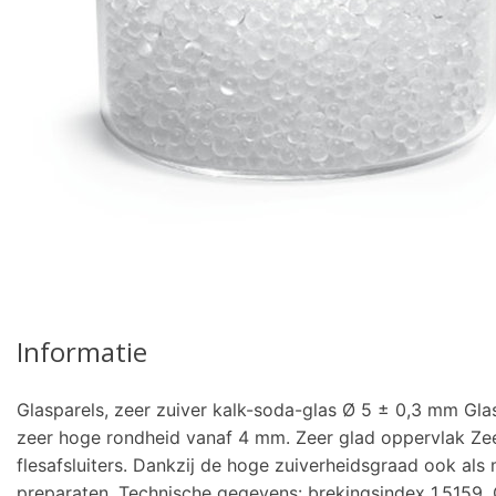
pro
Informatie
Glasparels, zeer zuiver kalk-soda-glas Ø 5 ± 0,3 mm Gla
zeer hoge rondheid vanaf 4 mm. Zeer glad oppervlak Zeer
flesafsluiters. Dankzij de hoge zuiverheidsgraad ook al
preparaten. Technische gegevens: brekingsindex 1,5159. 