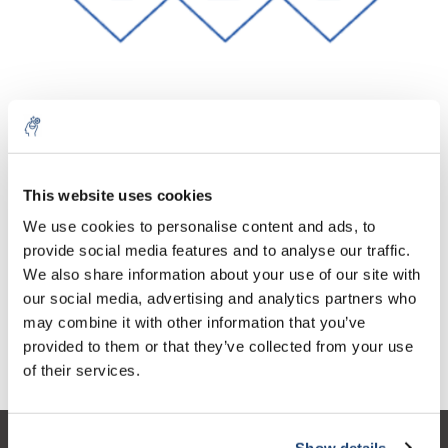
Aantal
Product
Prijs
Details
This website uses cookies
€91,07
We use cookies to personalise content and ads, to
Excl. btw
Meer
1 Stuk
€110,19
provide social media features and to analyse our traffic.
Incl. btw
We also share information about your use of our site with
Toevoegen aan winkelwagen
our social media, advertising and analytics partners who
may combine it with other information that you’ve
provided to them or that they’ve collected from your use
Informatie
of their services.
Show details