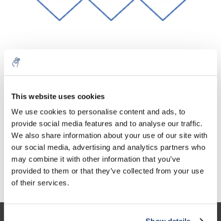
Aantal
Product
Prijs
Details
This website uses cookies
€575,39
We use cookies to personalise content and ads, to
Excl. btw
Meer
1 Stuk
€696,22
provide social media features and to analyse our traffic.
Incl. btw
We also share information about your use of our site with
Toevoegen aan winkelwagen
our social media, advertising and analytics partners who
may combine it with other information that you’ve
provided to them or that they’ve collected from your use
Informatie
of their services.
Show details