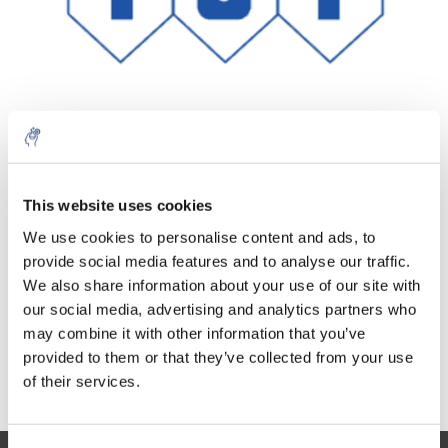
Aantal
Product
Prijs
Details
This website uses cookies
€111,77
We use cookies to personalise content and ads, to
Excl. btw
Meer
1 Stuk
provide social media features and to analyse our traffic.
€135,24
Incl. btw
We also share information about your use of our site with
our social media, advertising and analytics partners who
Toevoegen aan winkelwagen
may combine it with other information that you’ve
provided to them or that they’ve collected from your use
Informatie
of their services.