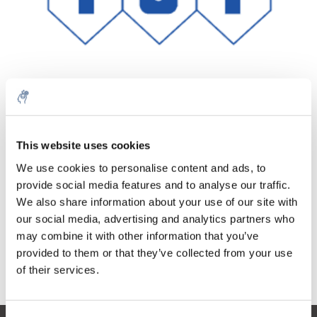
Aantal
Product
Prijs
Details
This website uses cookies
€26,21
We use cookies to personalise content and ads, to
Excl. btw
Meer
1 Stuk
provide social media features and to analyse our traffic.
€31,72
Incl. btw
We also share information about your use of our site with
our social media, advertising and analytics partners who
Toevoegen aan winkelwagen
may combine it with other information that you’ve
provided to them or that they’ve collected from your use
Informatie
of their services.