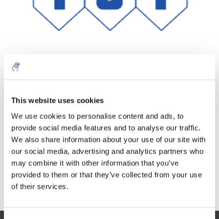
Aantal
Product
Prijs
Details
This website uses cookies
€179,38
We use cookies to personalise content and ads, to
Excl. btw
Meer
1 Stuk
provide social media features and to analyse our traffic.
€217,05
Incl. btw
We also share information about your use of our site with
our social media, advertising and analytics partners who
Toevoegen aan winkelwagen
may combine it with other information that you’ve
provided to them or that they’ve collected from your use
Informatie
of their services.