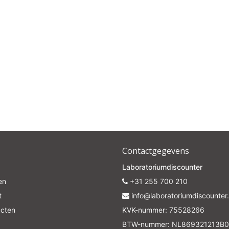
Contactgegevens
Laboratoriumdiscounter
en
+31 255 700 210
t
info@laboratoriumdiscounter.
ucten
KVK-nummer: 75528266
BTW-nummer: NL869321213B0