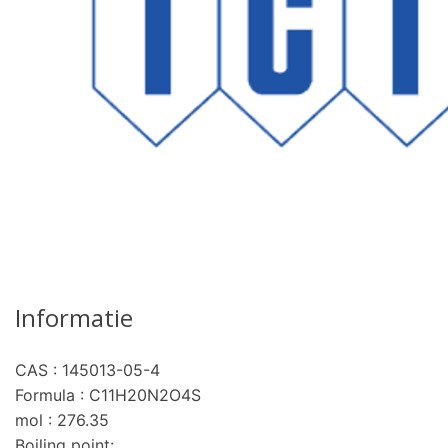
Informatie
CAS : 145013-05-4
Formula : C11H20N2O4S
mol : 276.35
Boiling point: