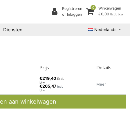
0
Winkelwagen
Registreren
€0,00
of Inloggen
Excl. btw
Diensten
Nederlands
Prijs
Details
€219,40
Excl.
btw
Meer
€265,47
Incl.
btw
en aan winkelwagen