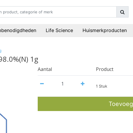
mbenodigdheden
Life Science
Huismerkproducten
g
>98.0%(N) 1g
Aantal
Product
1 Stuk
Toevoeg