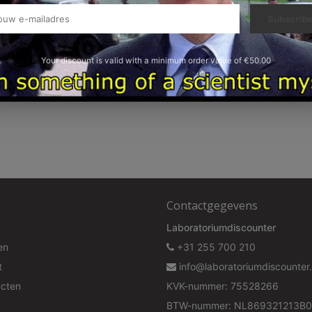
Subscrib
Your discount is valid with a minimum order value of €50.00
Contactgegevens
Laboratoriumdiscounter
en
+31 255 700 210
t
info@laboratoriumdiscounter.
ucten
KVK-nummer: 75528266
BTW-nummer: NL869321213B0