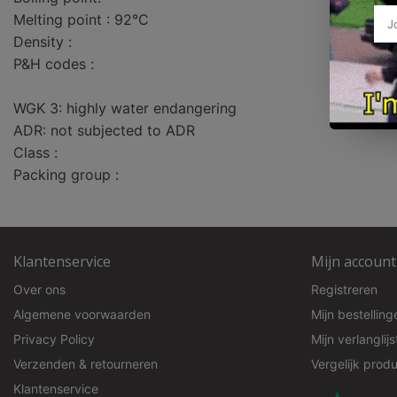
Melting point : 92°C
Density :
P&H codes :
WGK 3: highly water endangering
ADR: not subjected to ADR
Class :
Packing group :
Klantenservice
Mijn account
Over ons
Registreren
Algemene voorwaarden
Mijn bestelling
Privacy Policy
Mijn verlanglijs
Verzenden & retourneren
Vergelijk prod
Klantenservice