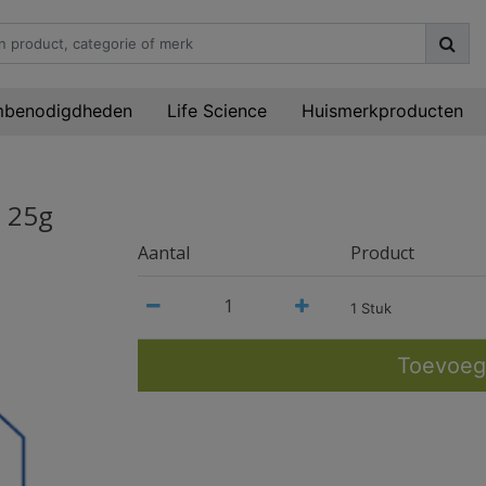
mbenodigdheden
Life Science
Huismerkproducten
) 25g
Aantal
Product
1 Stuk
Toevoeg