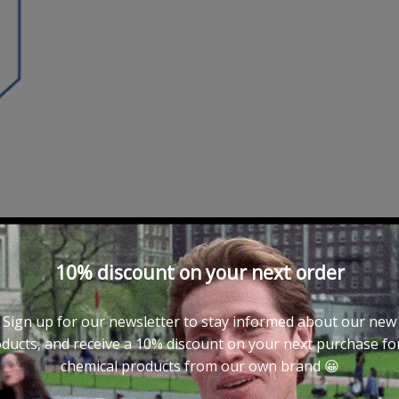
10% discount on your next order
Sign up for our newsletter to stay informed about our new
ducts, and receive a 10% discount on your next purchase for
chemical products from our own brand 😀