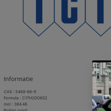
Informatie
CAS : 5469-66-9
pro
Formula : C17H20O6S2
mol : 384.46
Boiling point: