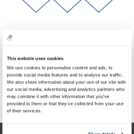
Aantal
Product
Prijs
Details
This website uses cookies
€45,54
We use cookies to personalise content and ads, to
Excl. btw
Meer
1 Stuk
€55,10
provide social media features and to analyse our traffic.
Incl. btw
We also share information about your use of our site with
Toevoegen aan winkelwagen
our social media, advertising and analytics partners who
may combine it with other information that you’ve
provided to them or that they’ve collected from your use
Informatie
of their services.
Show details