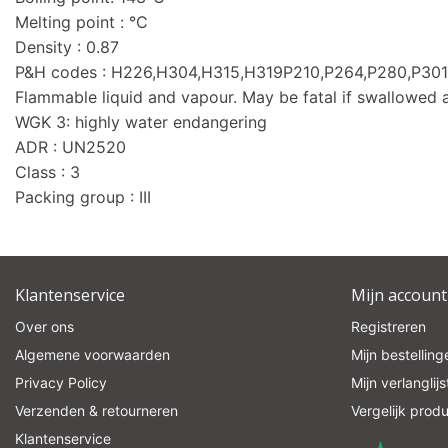
Melting point : °C
Density : 0.87
P&H codes : H226,H304,H315,H319P210,P264,P280,P3
Flammable liquid and vapour. May be fatal if swallowed an
WGK 3: highly water endangering
ADR : UN2520
Class : 3
Packing group : III
Klantenservice
Mijn account
Over ons
Registreren
Algemene voorwaarden
Mijn bestelling
Privacy Policy
Mijn verlanglijs
Verzenden & retourneren
Vergelijk prod
Klantenservice