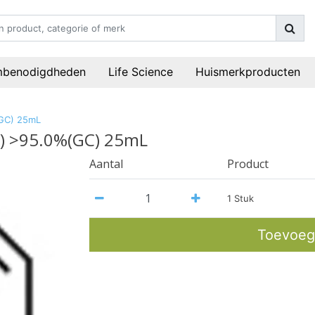
mbenodigdheden
Life Science
Huismerkproducten
(GC) 25mL
BC) >95.0%(GC) 25mL
Aantal
Product
1 Stuk
Toevoeg