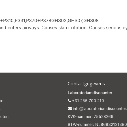
01+P310,P331,P370+P378GHS02,GHS07,GHS08
d enters airways. Causes skin irritation. Causes serious eye
Contactgegevens
Laboratoriumdiscounter
en
+31 255 700 210
t
info@laboratoriumdiscounter.
ucten
KVK-nummer: 75528266
BTW-nummer: NL869321213B0