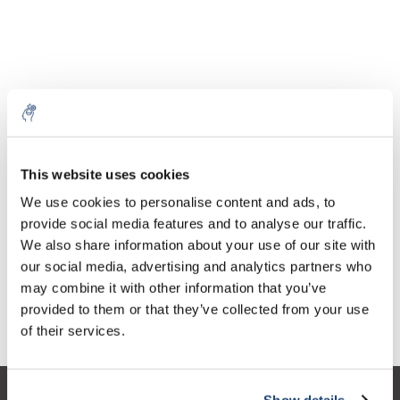
Aantal
Product
Prijs
Details
This website uses cookies
€164,20
We use cookies to personalise content and ads, to
Excl. btw
Meer
1 Stuk
€198,68
provide social media features and to analyse our traffic.
Incl. btw
We also share information about your use of our site with
Toevoegen aan winkelwagen
our social media, advertising and analytics partners who
may combine it with other information that you’ve
provided to them or that they’ve collected from your use
Informatie
of their services.
Show details