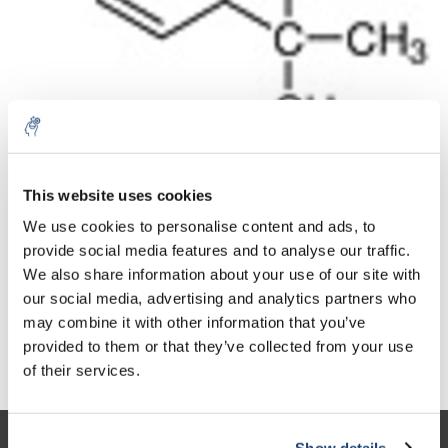
Aantal
Product
Prijs
Details
This website uses cookies
€384,98
We use cookies to personalise content and ads, to
Excl. btw
Meer
1 Stuk
€465,82
provide social media features and to analyse our traffic.
Incl. btw
We also share information about your use of our site with
Toevoegen aan winkelwagen
our social media, advertising and analytics partners who
may combine it with other information that you’ve
provided to them or that they’ve collected from your use
Informatie
of their services.
Show details