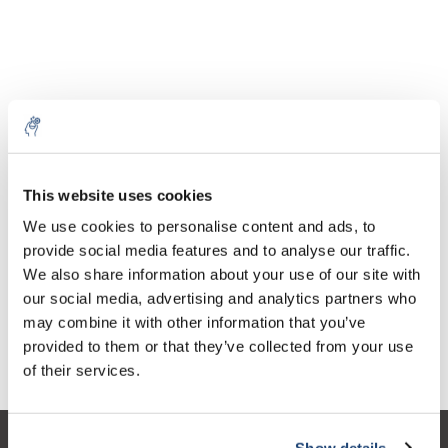
Aantal
Product
Prijs
Details
This website uses cookies
€20,70
We use cookies to personalise content and ads, to
Excl. btw
Meer
1 Stuk
€25,05
provide social media features and to analyse our traffic.
Incl. btw
We also share information about your use of our site with
Toevoegen aan winkelwagen
our social media, advertising and analytics partners who
may combine it with other information that you’ve
provided to them or that they’ve collected from your use
Informatie
of their services.
Show details