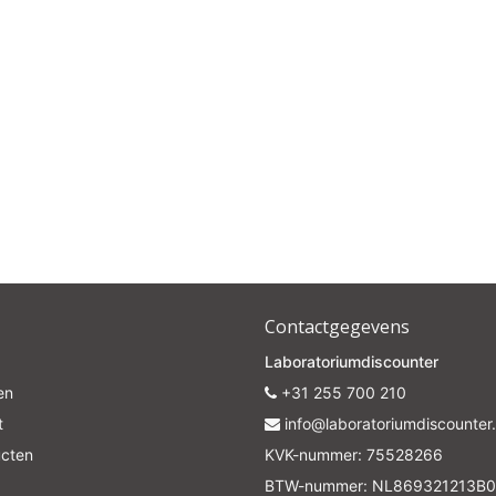
Subscrib
Your discount is valid with a minimum order value of €50.00
Contactgegevens
Laboratoriumdiscounter
en
+31 255 700 210
t
info@laboratoriumdiscounter.
ucten
KVK-nummer: 75528266
BTW-nummer: NL869321213B0