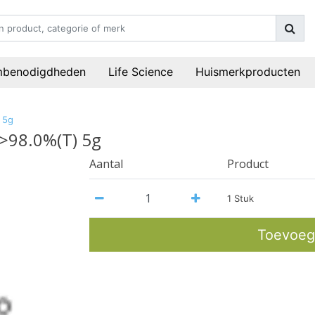
mbenodigdheden
Life Science
Huismerkproducten
 5g
 >98.0%(T) 5g
Aantal
Product
1 Stuk
Toevoeg