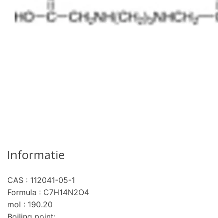
Informatie
CAS : 112041-05-1
pro
Formula : C7H14N2O4
mol : 190.20
Boiling point: