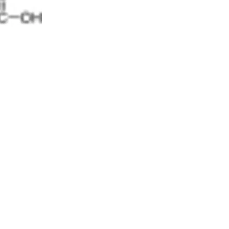
10% discount on your next order
Sign up for our newsletter to stay informed about our new
ducts, and receive a 10% discount on your next purchase for
chemical products from our own brand 😀