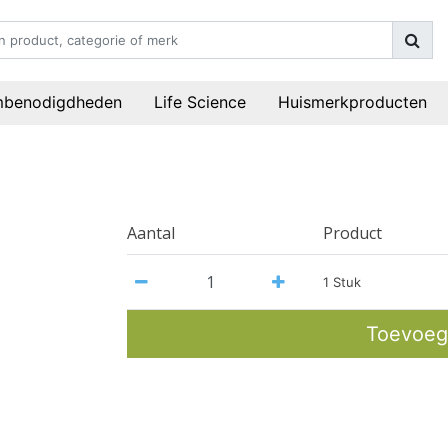
mbenodigdheden
Life Science
Huismerkproducten
Aantal
Product
1 Stuk
Toevoeg