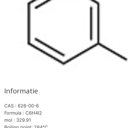
Informatie
CAS : 626-00-6
pro
Formula : C6H4I2
mol : 329.91
Boiling point: 284°C