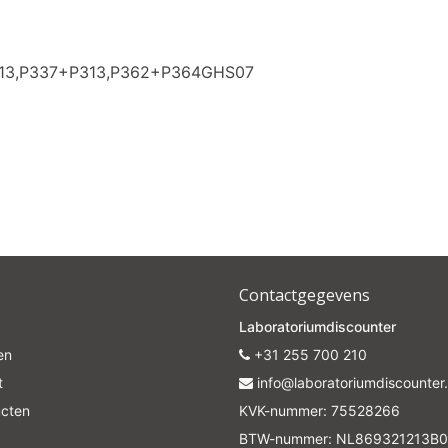
Subscrib
313,P337+P313,P362+P364GHS07
Your discount is valid with a minimum order value of €50.00
Contactgegevens
Laboratoriumdiscounter
en
+31 255 700 210
t
info@laboratoriumdiscounter.
ucten
KVK-nummer: 75528266
BTW-nummer: NL869321213B0