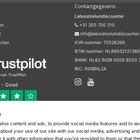
Contactgegevens
Laboratoriumdiscounter
en
+31 255 700 210
t
info@laboratoriumdiscounter.
ucten
KVK-nummer: 75528266
BTW-nummer: NL869321213B0
BANK: NL82 INGB 0008 8050 
BIC: INGBNL2A
an TrustPilot
 - Goed
s
 bedrijf
ise content and ads, to provide social media features and to anal
en verleend worden en zijn enkel ter educatie en/of inform
about your use of our site with our social media, advertising and
ijk voor het toepassen van eventuele nationale en interna
t with other information that you’ve provided to them or that the