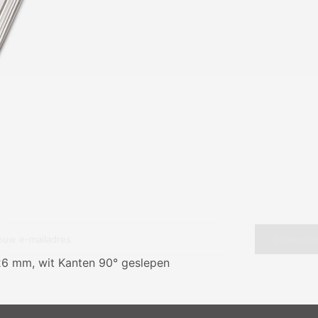
10% discount on your next order
Sign up for our newsletter to stay informed about our new
ducts, and receive a 10% discount on your next purchase for
chemical products from our own brand 😀
Subscrib
 26 mm, wit Kanten 90° geslepen
Your discount is valid with a minimum order value of €50.00