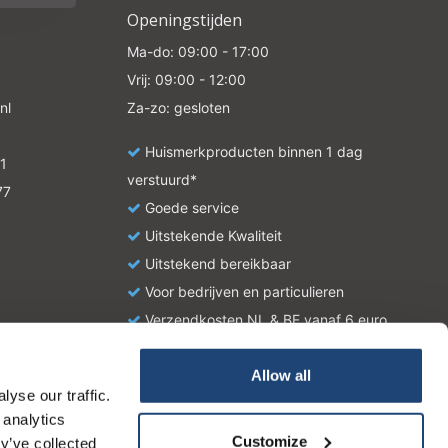
Openingstijden
Ma-do: 09:00 - 17:00
Vrij: 09:00 - 12:00
nl
Za-zo: gesloten
Huismerkproducten binnen 1 dag
1
verstuurd*
77
Goede service
Uitstekende Kwaliteit
Uitstekend bereikbaar
Voor bedrijven en particulieren
Verzendkosten NL & BE vanaf 6 euro
Allow all
yse our traffic.
atie en zijn geen handleiding of omschrijving hoe u het
 analytics
tionale wetgeving omtrent het gebruik van chemicaliën.
Customize
y’ve collected