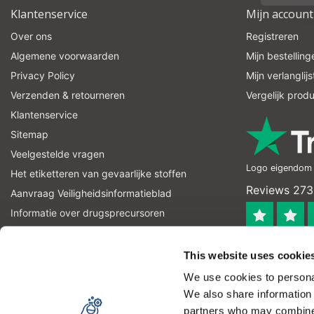
Klantenservice
Mijn account
Over ons
Registreren
Algemene voorwaarden
Mijn bestelling
Privacy Policy
Mijn verlanglijs
Verzenden & retourneren
Vergelijk prod
Klantenservice
Sitemap
Veelgestelde vragen
Logo eigendom v
Het etiketteren van gevaarlijke stoffen
Reviews 273
Aanvraag Veiligheidsinformatieblad
Informatie over drugsprecursoren
informatie over explosievenprecursoren
4.4
RSS-feed
This website uses cookie
Geverifieerd
We use cookies to personal
Let op! Op onze productomschrijvingen kunnen geen recht
We also share information 
product kan en mag gebruiken. U bent zelf verantwoordel
partners who may combine i