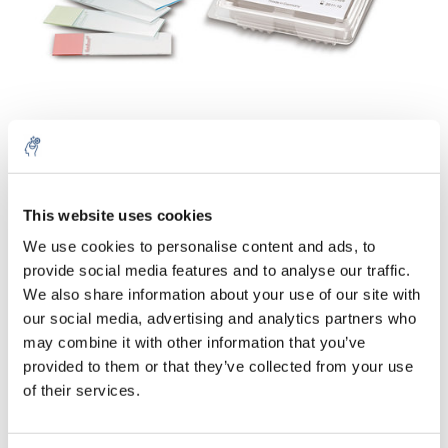
Aantal
Product
Prijs
Details
This website uses cookies
We use cookies to personalise content and ads, to
€47,64
Excl. btw
provide social media features and to analyse our traffic.
Meer
100 Stuks
€57,65
We also share information about your use of our site with
Incl. btw
our social media, advertising and analytics partners who
Toevoegen aan winkelwagen
may combine it with other information that you’ve
provided to them or that they’ve collected from your use
of their services.
Informatie