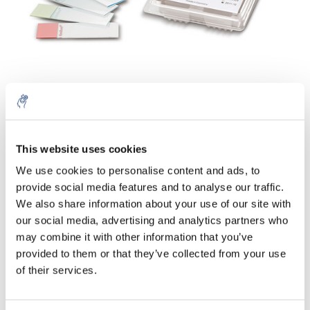
Aantal
Product
Prijs
Details
This website uses cookies
We use cookies to personalise content and ads, to
€47,64
Excl. btw
provide social media features and to analyse our traffic.
Meer
100 Stuks
€57,65
We also share information about your use of our site with
Incl. btw
our social media, advertising and analytics partners who
Toevoegen aan winkelwagen
may combine it with other information that you’ve
provided to them or that they’ve collected from your use
of their services.
Informatie