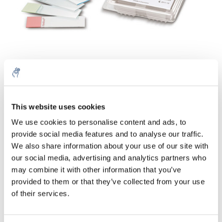
Aantal
Product
Prijs
Details
This website uses cookies
We use cookies to personalise content and ads, to
€47,64
Excl. btw
provide social media features and to analyse our traffic.
Meer
100 Stuks
€57,65
We also share information about your use of our site with
Incl. btw
our social media, advertising and analytics partners who
Toevoegen aan winkelwagen
may combine it with other information that you’ve
provided to them or that they’ve collected from your use
of their services.
Informatie