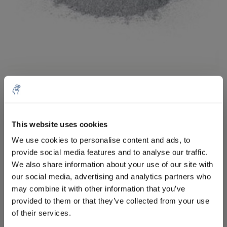
Aantal
Product
Prijs
Details
€44,12
Excl. btw
250 g
Meer
€53,39
This website uses cookies
Incl. btw
We use cookies to personalise content and ads, to
€118,62
provide social media features and to analyse our traffic.
Excl. btw
1 Kg
Meer
€143,54
We also share information about your use of our site with
×
Incl. btw
our social media, advertising and analytics partners who
Alles in de winkelwagen
Let op! Voor dit product is een
may combine it with other information that you’ve
eindgebruikersverklaring vereist, u kunt
provided to them or that they’ve collected from your use
deze hier invullen
Dit product wordt niet verkocht aan particulieren!
of their services.