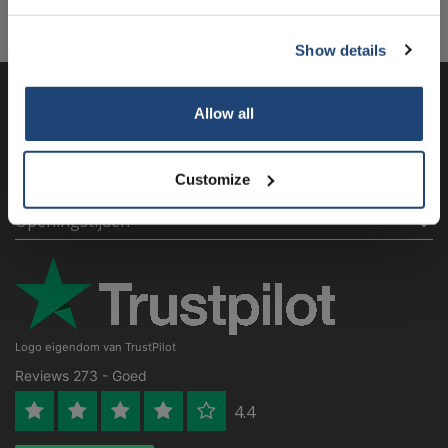
Informatie
Eindgebruikersverklaring
Show details
Klantenservice
Allow all
Mijn account
Customize
Contactgegevens
Openingstijden
Logo eigendom van TrustPilot
Reviews 273 - Goed
4.4