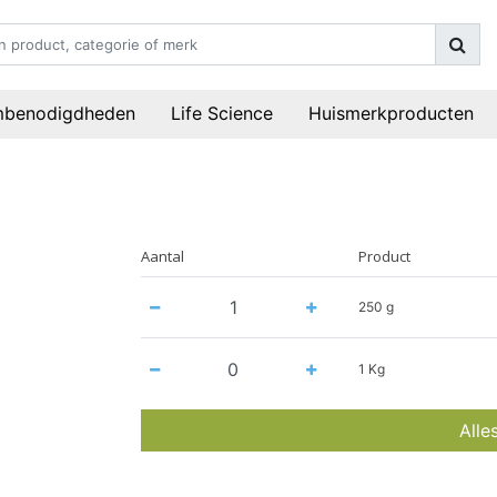
mbenodigdheden
Life Science
Huismerkproducten
Aantal
Product
250 g
1 Kg
Alle