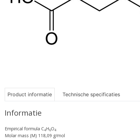
Product informatie
Technische specificaties
Informatie
Empirical formula C
H
O
4
6
4
Molar mass (M) 118,09 g/mol