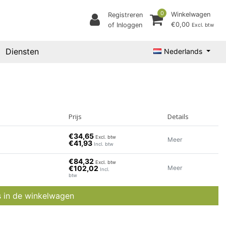
0
Winkelwagen
Registreren
€0,00
of Inloggen
Excl. btw
Diensten
Nederlands
Prijs
Details
€34,65
Excl. btw
Meer
€41,93
Incl. btw
€84,32
Excl. btw
€102,02
Meer
Incl.
btw
s in de winkelwagen