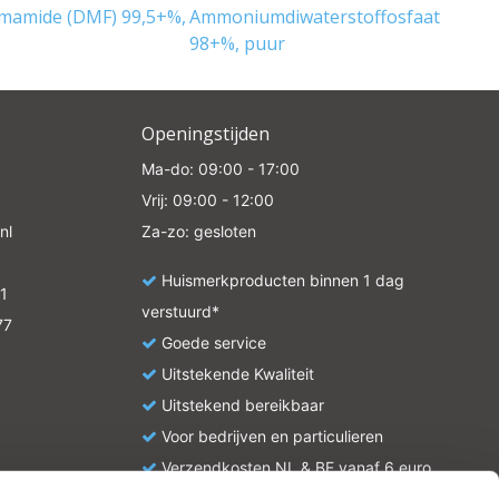
mamide (DMF) 99,5+%,
Ammoniumdiwaterstoffosfaat
98+%, puur
Openingstijden
Ma-do: 09:00 - 17:00
Vrij: 09:00 - 12:00
nl
Za-zo: gesloten
Huismerkproducten binnen 1 dag
1
verstuurd*
77
Goede service
Uitstekende Kwaliteit
Uitstekend bereikbaar
Voor bedrijven en particulieren
Verzendkosten NL & BE vanaf 6 euro