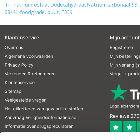
Tri-natriumfosfaat Dodecahydraat
Natriumcarbonaat 99,
98+%, foodgrade, puur, E339
Klantenservice
Mijn account
Over ons
Registreren
Algemene voorwaarden
Mijn bestelling
Privacy Policy
Mijn verlanglijs
Verzenden & retourneren
Vergelijk prod
Klantenservice
Sitemap
Veelgestelde vragen
Logo eigendom v
Het etiketteren van gevaarlijke stoffen
Reviews 273
Aanvraag Veiligheidsinformatieblad
Informatie over drugsprecursoren
informatie over explosievenprecursoren
4.4