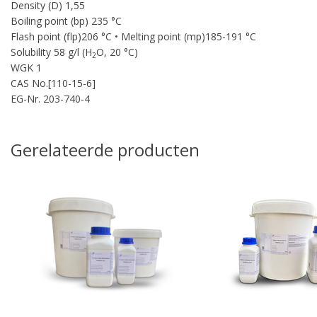
Density (D) 1,55
Boiling point (bp) 235 °C
Flash point (flp)206 °C • Melting point (mp)185-191 °C
Solubility 58 g/l (H
O, 20 °C)
2
WGK 1
CAS No.[110-15-6]
EG-Nr. 203-740-4
Gerelateerde producten