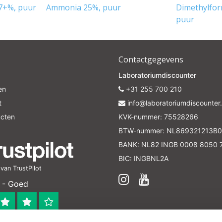
7+%, puur
Ammonia 25%, puur
Dimethylfor
puur
Contactgegevens
Laboratoriumdiscounter
en
+31 255 700 210
t
info@laboratoriumdiscounter.
ucten
KVK-nummer: 75528266
BTW-nummer: NL869321213B0
BANK: NL82 INGB 0008 8050 
BIC: INGBNL2A
an TrustPilot
 - Goed