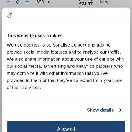
390 ml
Meer
€31,37
Incl. btw
€31,77
Excl. btw
810 ml
Meer
€38,44
10% discount on your next
Incl. btw
order
This website uses cookies
€57,70
Excl. btw
2100 ml
Meer
We use cookies to personalise content and ads, to
€69,81
Incl. btw
provide social media features and to analyse our traffic.
Sign up for our newsletter to stay
We also share information about your use of our site with
informed about our new products, and
€87,21
Excl. btw
our social media, advertising and analytics partners who
6000 ml
Meer
receive a 10% discount on your next
€105,52
may combine it with other information that you’ve
Incl. btw
purchase for all chemical products from
provided to them or that they’ve collected from your use
our own brand 😀
Alles in de winkelwagen
of their services.
Informatie
Show details
Gerelateerde producten
Subscribe
Allow all