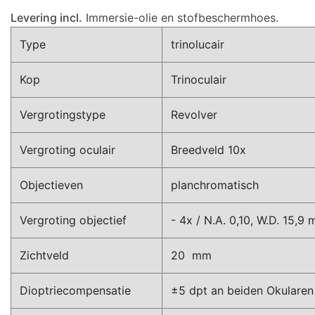
Levering incl.
Immersie-olie en stofbeschermhoes.
Type
trinolucair
Kop
Trinoculair
Vergrotingstype
Revolver
Vergroting oculair
Breedveld 10x
Objectieven
planchromatisch
pro
Vergroting objectief
- 4x / N.A. 0,10, W.D. 15,9
Zichtveld
20 mm
Dioptriecompensatie
±5 dpt an beiden Okulare