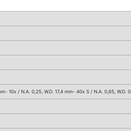
10% discount on your next order
Sign up for our newsletter to stay informed about our new
ducts, and receive a 10% discount on your next purchase for
 mm- 10x / N.A. 0,25, W.D. 17,4 mm- 40x S / N.A. 0,65, W.D.
chemical products from our own brand 😀
Subscrib
n