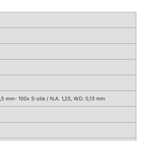
 all
 0,5 mm- 100x S-olie / N.A. 1,25, W.D. 0,13 mm
e