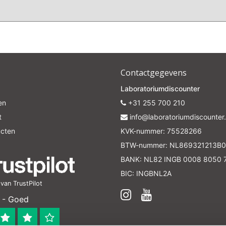
Contactgegevens
Laboratoriumdiscounter
en
+31 255 700 210
t
info@laboratoriumdiscounter.
ucten
KVK-nummer: 75528266
BTW-nummer: NL869321213B0
BANK: NL82 INGB 0008 8050 
BIC: INGBNL2A
an TrustPilot
 - Goed