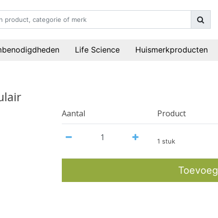
mbenodigdheden
Life Science
Huismerkproducten
lair
Aantal
Product
1 stuk
Toevoeg