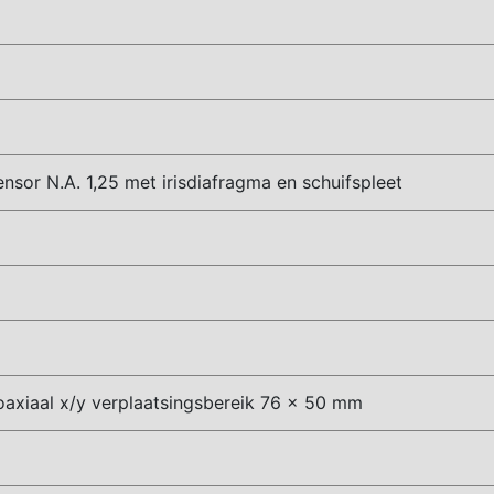
Your discount is valid with a minimum order value of €50.00
sor N.A. 1,25 met irisdiafragma en schuifspleet
axiaal x/y verplaatsingsbereik 76 x 50 mm