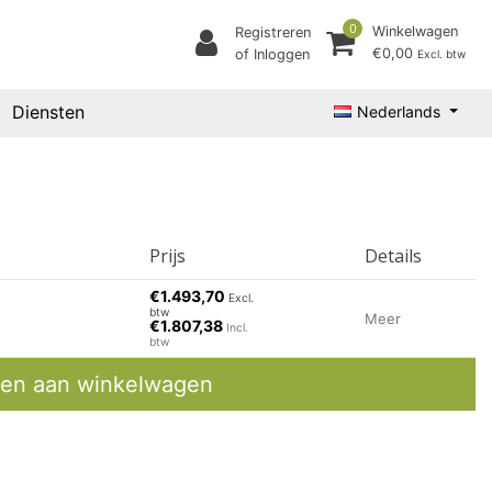
0
Winkelwagen
Registreren
€0,00
of Inloggen
Excl. btw
Diensten
Nederlands
Prijs
Details
€1.493,70
Excl.
btw
Meer
€1.807,38
Incl.
btw
en aan winkelwagen