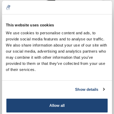
10% discount on your next
order
This website uses cookies
We use cookies to personalise content and ads, to
provide social media features and to analyse our traffic.
Sign up for our newsletter to stay
H.FKM.8 Tube
H.PUR.12 Tube
We also share information about your use of our site with
informed about our new products, and
our social media, advertising and analytics partners who
receive a 10% discount on your next
€413,27
€101,53
Excl. btw
Excl. btw
may combine it with other information that you’ve
purchase for all chemical products from
provided to them or that they’ve collected from your use
our own brand 😀
of their services.
Show details
Subscribe
Allow all
Your discount is valid with a minimum order value of