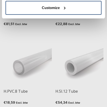
€50.00
Customize
H.PUR.8.R Tube
H.PVC.12 Tube
€81,51
€22,88
Excl. btw
Excl. btw
H.PVC.8 Tube
H.SI.12 Tube
€18,59
€54,34
Excl. btw
Excl. btw