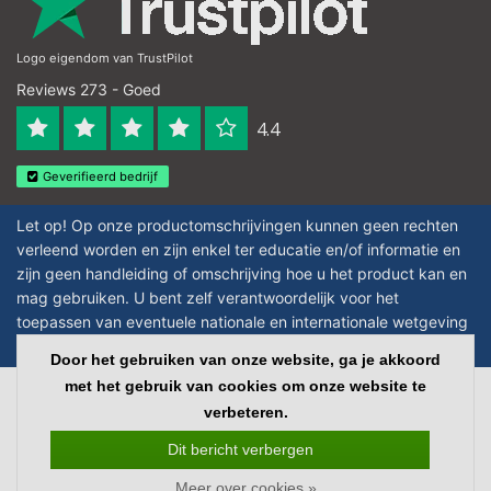
Logo eigendom van TrustPilot
Reviews 273 - Goed
4.4
Geverifieerd bedrijf
Let op! Op onze productomschrijvingen kunnen geen rechten
verleend worden en zijn enkel ter educatie en/of informatie en
zijn geen handleiding of omschrijving hoe u het product kan en
mag gebruiken. U bent zelf verantwoordelijk voor het
toepassen van eventuele nationale en internationale wetgeving
omtrent het gebruik van chemicaliën.
Door het gebruiken van onze website, ga je akkoord
met het gebruik van cookies om onze website te
Copyright © 2026 - Laboratorium Discounter - All rights reserved - Theme by
verbeteren.
InStijl Media
|
Alle bedragen zijn exclusief BTW
Dit bericht verbergen
Meer over cookies »