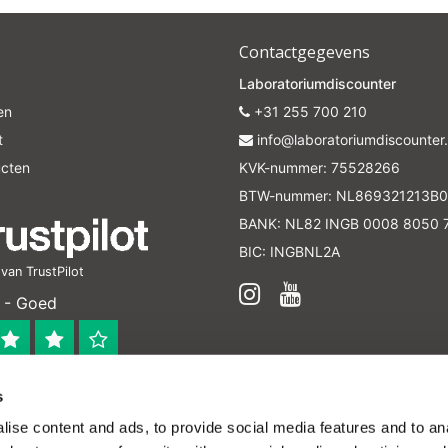
Contactgegevens
Laboratoriumdiscounter
en
+31 255 700 210
t
info@laboratoriumdiscounter.
ucten
KVK-nummer: 75528266
BTW-nummer: NL869321213B0
BANK: NL82 INGB 0008 8050 
BIC: INGBNL2A
an TrustPilot
 - Goed
s
 bedrijf
ise content and ads, to provide social media features and to anal
en verleend worden en zijn enkel ter educatie en/of inform