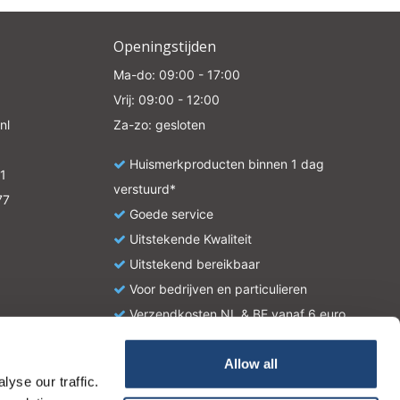
Openingstijden
Ma-do: 09:00 - 17:00
Vrij: 09:00 - 12:00
nl
Za-zo: gesloten
Huismerkproducten binnen 1 dag
1
verstuurd*
77
Goede service
Uitstekende Kwaliteit
Uitstekend bereikbaar
Voor bedrijven en particulieren
Verzendkosten NL & BE vanaf 6 euro
Allow all
yse our traffic.
atie en zijn geen handleiding of omschrijving hoe u het