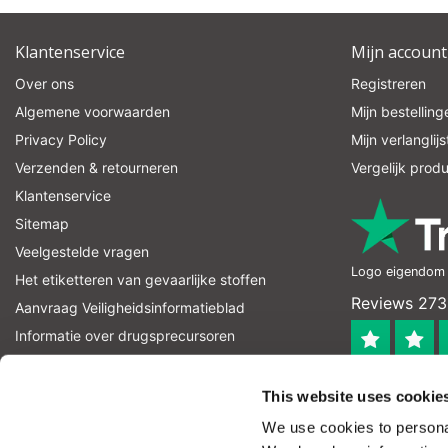
Klantenservice
Mijn account
Over ons
Registreren
Algemene voorwaarden
Mijn bestelling
Privacy Policy
Mijn verlanglijs
Verzenden & retourneren
Vergelijk prod
Klantenservice
Sitemap
Veelgestelde vragen
Logo eigendom v
Het etiketteren van gevaarlijke stoffen
Reviews 273
Aanvraag Veiligheidsinformatieblad
Informatie over drugsprecursoren
informatie over explosievenprecursoren
4.4
RSS-feed
This website uses cookie
Geverifieerd
We use cookies to personal
Let op! Op onze productomschrijvingen kunnen geen recht