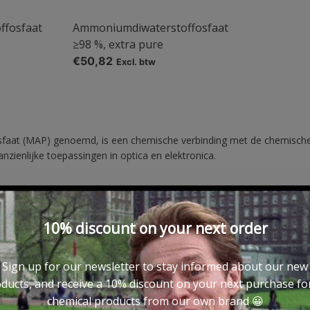
ffosfaat
Ammoniumdiwaterstoffosfaat
≥98 %, extra pure
€50,82
Excl. btw
 (MAP) genoemd, is een chemische verbinding met de chemische fo
ienlijke toepassingen in optica en elektronica.
10% discount on your next order
bouw, als ingrediënt van meststoffen. Het voorziet de bodem van de
2 gew.% Elementaire stikstof en (nominaal) 61% fosforpentoxide P2O5
Sign up for our newsletter to stay informed about our new
ducts, and receive a 10% discount on your next purchase for
ge droge chemische brandblussers.
chemical products from our own brand 😀