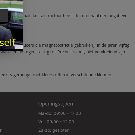
e tetragonale kristalstructuur heeft dit materiaal een negatieve
e
ijn transducers die magnetostrictie gebruiken). In de jaren vijftig
rts en, in tegenstelling tot Rochelle-zout, niet vervloeiend zijn.
goedkits gemengd met kleurstoffen in verschillende kleuren.
Openingstijden
Ma-do: 09:00 - 17:00
Vrij: 09:00 - 12:00
nl
Za-zo: gesloten