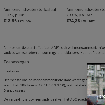
Ammoniumdiwaterstoffosfaat
Ammoniumdiwatersto
98+%, puur
≥99 %, p.a., ACS
€13,86
€74,38
Excl. btw
Excl. btw
Ammoniumdiwaterstoffosfaat (ADP), ook wel monoammoniumfosfaat
landbouwmeststoffen en sommige brandblussers. Het heeft ook aanz
Toepassingen
-landbouw
Het meeste van de monoammoniumfosfaat wordt gebruikt in de land
vorm. Het NPK-label is 12-61-0 (12-27-0), wat betekent dat het 1
Brandblussers
pro
De verbinding is ook een onderdeel van het ABC-poeder in sommi