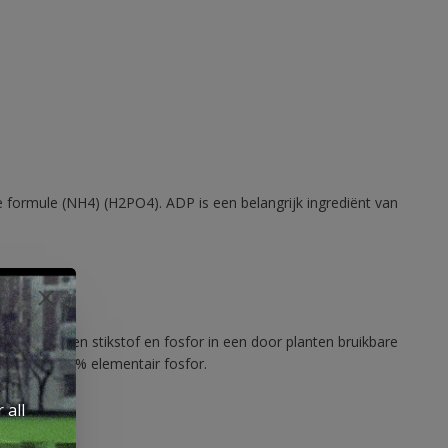
rmule (NH4) (H2PO4). ADP is een belangrijk ingrediënt van
 elementen stikstof en fosfor in een door planten bruikbare
 bevat of 27% elementair fosfor.
 all