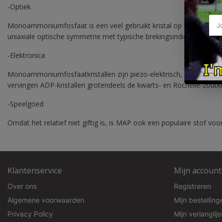
-Optiek
Monoammoniumfosfaat is een veel gebruikt kristal op het gebied va
uniaxiale optische symmetrie met typische brekingsindices nr. 1.522
-Elektronica
Monoammoniumfosfaatkristallen zijn piëzo-elektrisch, een eigenschap
vervingen ADP-kristallen grotendeels de kwarts- en Rochelle-zoutkri
-Speelgoed
Omdat het relatief niet giftig is, is MAP ook een populaire stof vo
Klantenservice
Mijn account
Over ons
Registreren
Algemene voorwaarden
Mijn bestelling
Privacy Policy
Mijn verlanglijs