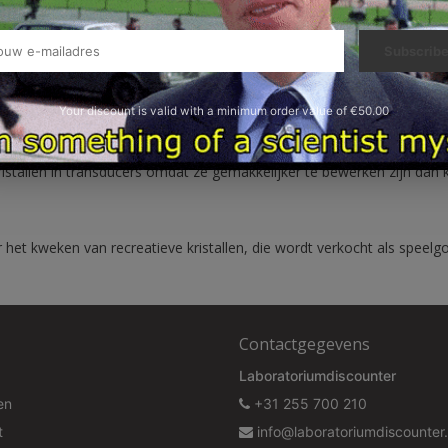
n optica vanwege de dubbele brekingseigenschappen. Als gevolg van d
Subscrib
 en ne = 1.478 bij optische golflengten.
Your discount is valid with a minimum order value of €50.00
 die vereist is in sommige actieve sonartransducers (het alternatief z
stallen in transducers omdat ze gemakkelijker te bewerken zijn dan kwa
or het kweken van recreatieve kristallen, die wordt verkocht als speel
Contactgegevens
Laboratoriumdiscounter
en
+31 255 700 210
t
info@laboratoriumdiscounter.