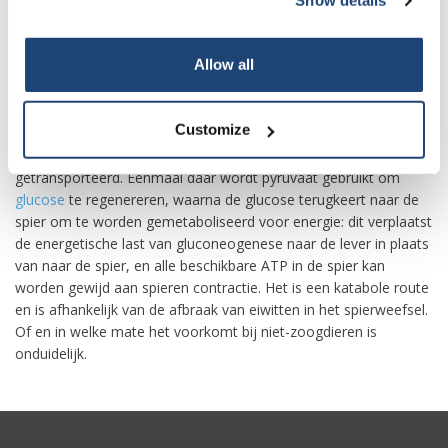
Show details
circulatiesysteem naar de spieren terugkeert. Glutamaat in de
lever komt in mitochondriën terecht en wordt door
glutamaatdehydrogenase afgebroken tot α-ketoglutaraat en
Allow all
ammonium, dat op zijn beurt deelneemt aan de ureumcyclus
om
ureum
te vormen dat via de nieren wordt uitgescheiden.
Customize
Door de glucose-alaninecyclus kunnen pyruvaat en glutamaat
uit de spieren worden verwijderd en veilig naar de lever worden
getransporteerd. Eenmaal daar wordt pyruvaat gebruikt om
glucose
te regenereren, waarna de glucose terugkeert naar de
spier om te worden gemetaboliseerd voor energie: dit verplaatst
de energetische last van gluconeogenese naar de lever in plaats
van naar de spier, en alle beschikbare ATP in de spier kan
worden gewijd aan spieren contractie. Het is een katabole route
en is afhankelijk van de afbraak van eiwitten in het spierweefsel.
Of en in welke mate het voorkomt bij niet-zoogdieren is
onduidelijk.