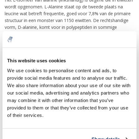
wordt opgenomen. L-Alanine staat op de tweede plaats na
leucine wat betreft frequentie, goed voor 7,8% van de primaire
structuur in een monster van 1150 eiwitten. De rechtshandige
vorm, D-alanine, komt voor in polypeptiden in sommige
bacteriële celwanden en in sommige peptide-antibiotica, en
komt als osmolyt voor in de weefsels van veel schaaldieren en
weekdieren.
Bij zoogdieren speelt alanine een sleutelrol in de glucose-
This website uses cookies
alaninecyclus tussen weefsels en lever. In spier- en andere
We use cookies to personalise content and ads, to
weefsels die aminozuren afbreken als brandstof, worden
provide social media features and to analyse our traffic.
aminogroepen verzameld in de vorm van glutamaat door
We also share information about your use of our site with
transaminatie. Glutamaat kan vervolgens zijn aminogroep
our social media, advertising and analytics partners who
overzetten naar pyruvaat, een product van spierglycolyse, door
de werking van alanineaminotransferase, waarbij alanine en α-
may combine it with other information that you’ve
ketoglutaraat worden gevormd. De alanine komt in de
provided to them or that they’ve collected from your use
bloedbaan terecht en wordt naar de lever getransporteerd. De
of their services.
alanineaminotransferase-reactie vindt omgekeerd plaats in de
lever, waar het geregenereerde pyruvaat wordt gebruikt bij
gluconeogenese, waarbij glucose wordt gevormd dat via het