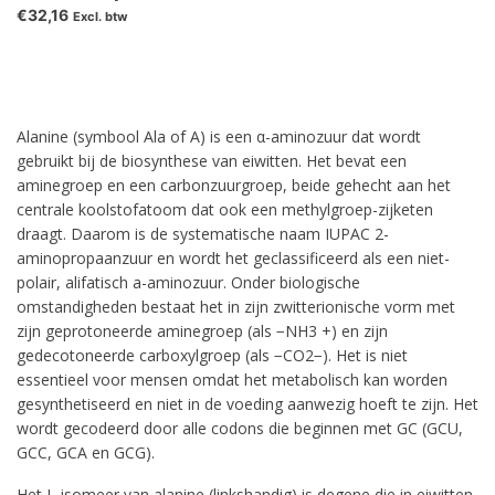
€32,16
Excl. btw
Alanine (symbool Ala of A) is een α-aminozuur dat wordt
gebruikt bij de biosynthese van eiwitten. Het bevat een
aminegroep en een carbonzuurgroep, beide gehecht aan het
centrale koolstofatoom dat ook een methylgroep-zijketen
draagt. Daarom is de systematische naam IUPAC 2-
aminopropaanzuur en wordt het geclassificeerd als een niet-
polair, alifatisch a-aminozuur. Onder biologische
omstandigheden bestaat het in zijn zwitterionische vorm met
zijn geprotoneerde aminegroep (als −NH3 +) en zijn
gedecotoneerde carboxylgroep (als −CO2−). Het is niet
essentieel voor mensen omdat het metabolisch kan worden
gesynthetiseerd en niet in de voeding aanwezig hoeft te zijn. Het
wordt gecodeerd door alle codons die beginnen met GC (GCU,
GCC, GCA en GCG).
Het L-isomeer van alanine (linkshandig) is degene die in eiwitten