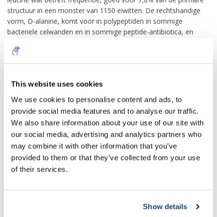
structuur in een monster van 1150 eiwitten. De rechtshandige
vorm, D-alanine, komt voor in polypeptiden in sommige
bacteriële celwanden en in sommige peptide-antibiotica, en
komt als osmolyt voor in de weefsels van veel schaaldieren en
weekdieren.
Bij zoogdieren speelt alanine een sleutelrol in de glucose-
alaninecyclus tussen weefsels en lever. In spier- en andere
This website uses cookies
weefsels die aminozuren afbreken als brandstof, worden
We use cookies to personalise content and ads, to
aminogroepen verzameld in de vorm van glutamaat door
provide social media features and to analyse our traffic.
transaminatie. Glutamaat kan vervolgens zijn aminogroep
We also share information about your use of our site with
overzetten naar pyruvaat, een product van spierglycolyse, door
our social media, advertising and analytics partners who
de werking van alanineaminotransferase, waarbij alanine en α-
ketoglutaraat worden gevormd. De alanine komt in de
may combine it with other information that you’ve
bloedbaan terecht en wordt naar de lever getransporteerd. De
provided to them or that they’ve collected from your use
alanineaminotransferase-reactie vindt omgekeerd plaats in de
of their services.
lever, waar het geregenereerde pyruvaat wordt gebruikt bij
gluconeogenese, waarbij glucose wordt gevormd dat via het
circulatiesysteem naar de spieren terugkeert. Glutamaat in de
Show details
lever komt in mitochondriën terecht en wordt door