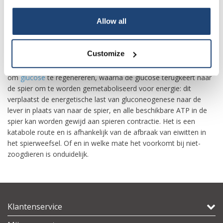
glutamaatdehydrogenase afgebroken tot α-ketoglutaraat en
ammonium, dat op zijn beurt deelneemt aan de ureumcyclus
Allow all
om
ureum
te vormen dat via de nieren wordt uitgescheiden.
Door de glucose-alaninecyclus kunnen pyruvaat en glutamaat
Customize
uit de spieren worden verwijderd en veilig naar de lever worden
getransporteerd. Eenmaal daar wordt pyruvaat gebruikt
om
glucose
te regenereren, waarna de glucose terugkeert naar
de spier om te worden gemetaboliseerd voor energie: dit
verplaatst de energetische last van gluconeogenese naar de
lever in plaats van naar de spier, en alle beschikbare ATP in de
spier kan worden gewijd aan spieren contractie. Het is een
katabole route en is afhankelijk van de afbraak van eiwitten in
het spierweefsel. Of en in welke mate het voorkomt bij niet-
zoogdieren is onduidelijk.
Klantenservice