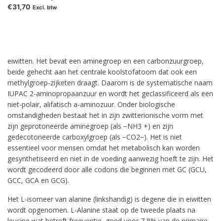
€31,70
Excl. btw
eiwitten. Het bevat een aminegroep en een carbonzuurgroep,
beide gehecht aan het centrale koolstofatoom dat ook een
methylgroep-zijketen draagt. Daarom is de systematische naam
IUPAC 2-aminopropaanzuur en wordt het geclassificeerd als een
niet-polair, alifatisch a-aminozuur. Onder biologische
omstandigheden bestaat het in zijn zwitterionische vorm met
zijn geprotoneerde aminegroep (als −NH3 +) en zijn
gedecotoneerde carboxylgroep (als −CO2−). Het is niet
essentieel voor mensen omdat het metabolisch kan worden
gesynthetiseerd en niet in de voeding aanwezig hoeft te zijn. Het
wordt gecodeerd door alle codons die beginnen met GC (GCU,
GCC, GCA en GCG).
Het L-isomeer van alanine (linkshandig) is degene die in eiwitten
wordt opgenomen. L-Alanine staat op de tweede plaats na
leucine wat betreft frequentie, goed voor 7,8% van de primaire