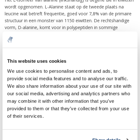
wordt opgenomen. L-Alanine staat op de tweede plaats na
leucine wat betreft frequentie, goed voor 7,8% van de primaire
structuur in een monster van 1150 eiwitten. De rechtshandige
vorm, D-alanine, komt voor in polypeptiden in sommige
bacteriële celwanden en in sommige peptide-antibiotica, en
komt als osmolyt voor in de weefsels van veel schaaldieren en
weekdieren.
Bij zoogdieren speelt alanine een sleutelrol in de glucose-
This website uses cookies
alaninecyclus tussen weefsels en lever. In spier- en andere
We use cookies to personalise content and ads, to
weefsels die aminozuren afbreken als brandstof, worden
provide social media features and to analyse our traffic.
aminogroepen verzameld in de vorm van glutamaat door
We also share information about your use of our site with
transaminatie. Glutamaat kan vervolgens zijn aminogroep
our social media, advertising and analytics partners who
overzetten naar pyruvaat, een product van spierglycolyse, door
de werking van alanineaminotransferase, waarbij alanine en α-
may combine it with other information that you’ve
ketoglutaraat worden gevormd. De alanine komt in de
provided to them or that they’ve collected from your use
bloedbaan terecht en wordt naar de lever getransporteerd. De
of their services.
alanineaminotransferase-reactie vindt omgekeerd plaats in de
lever, waar het geregenereerde pyruvaat wordt gebruikt bij
gluconeogenese, waarbij glucose wordt gevormd dat via het