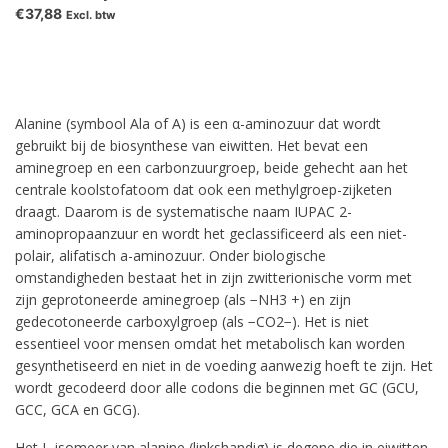
€37,88
Excl. btw
Alanine (symbool Ala of A) is een α-aminozuur dat wordt
gebruikt bij de biosynthese van eiwitten. Het bevat een
aminegroep en een carbonzuurgroep, beide gehecht aan het
centrale koolstofatoom dat ook een methylgroep-zijketen
draagt. Daarom is de systematische naam IUPAC 2-
aminopropaanzuur en wordt het geclassificeerd als een niet-
polair, alifatisch a-aminozuur. Onder biologische
omstandigheden bestaat het in zijn zwitterionische vorm met
zijn geprotoneerde aminegroep (als −NH3 +) en zijn
gedecotoneerde carboxylgroep (als −CO2−). Het is niet
essentieel voor mensen omdat het metabolisch kan worden
gesynthetiseerd en niet in de voeding aanwezig hoeft te zijn. Het
wordt gecodeerd door alle codons die beginnen met GC (GCU,
GCC, GCA en GCG).
Het L-isomeer van alanine (linkshandig) is degene die in eiwitten