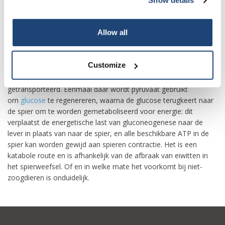
Show details
circulatiesysteem naar de spieren terugkeert. Glutamaat in de
lever komt in mitochondriën terecht en wordt door
glutamaatdehydrogenase afgebroken tot α-ketoglutaraat en
Allow all
ammonium, dat op zijn beurt deelneemt aan de ureumcyclus
om
ureum
te vormen dat via de nieren wordt uitgescheiden.
Customize
Door de glucose-alaninecyclus kunnen pyruvaat en glutamaat
uit de spieren worden verwijderd en veilig naar de lever worden
getransporteerd. Eenmaal daar wordt pyruvaat gebruikt
om
glucose
te regenereren, waarna de glucose terugkeert naar
de spier om te worden gemetaboliseerd voor energie: dit
verplaatst de energetische last van gluconeogenese naar de
lever in plaats van naar de spier, en alle beschikbare ATP in de
spier kan worden gewijd aan spieren contractie. Het is een
katabole route en is afhankelijk van de afbraak van eiwitten in
het spierweefsel. Of en in welke mate het voorkomt bij niet-
zoogdieren is onduidelijk.