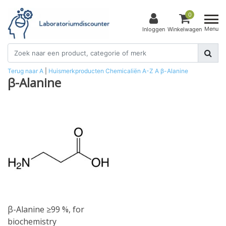
0
Menu
Inloggen
Winkelwagen
Terug naar A
|
Huismerkproducten
Chemicaliën
A-Z
A
β-Alanine
β-Alanine
β-Alanine ≥99 %, for
biochemistry