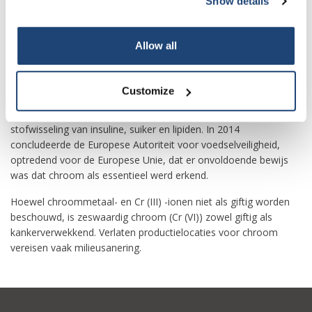
Show details
in de staalproductie was de ontdekking dat staal zeer goed
Subscribe
bestand was tegen corrosie en verkleuring door metallisch
chroom toe te voegen om roestvrij staal te vormen. Roestvrij
Allow all
staal en verchromen (galvaniseren met chroom) vormen samen
Your discount is valid with a minimum order value of
85% van het commerciële gebruik.
€50.00
Customize
In de Verenigde Staten wordt driewaardig chroom (Cr (III)) -ion
beschouwd als een essentiële voedingsstof bij mensen voor de
stofwisseling van insuline, suiker en lipiden. In 2014
concludeerde de Europese Autoriteit voor voedselveiligheid,
optredend voor de Europese Unie, dat er onvoldoende bewijs
was dat chroom als essentieel werd erkend.
Hoewel chroommetaal- en Cr (III) -ionen niet als giftig worden
beschouwd, is zeswaardig chroom (Cr (VI)) zowel giftig als
kankerverwekkend. Verlaten productielocaties voor chroom
vereisen vaak milieusanering.