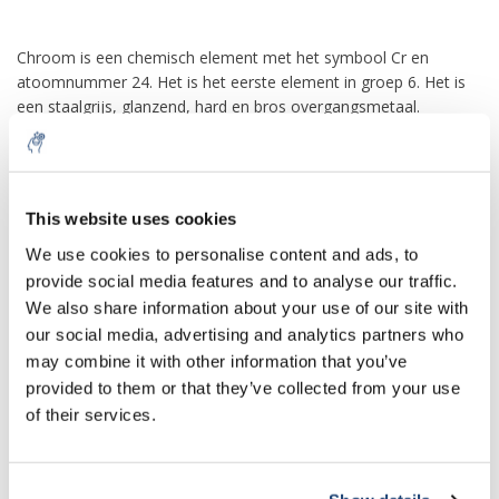
Chroom is een chemisch element met het symbool Cr en
atoomnummer 24. Het is het eerste element in groep 6. Het is
een staalgrijs, glanzend, hard en bros overgangsmetaal.
Chroom is het belangrijkste additief in roestvrij staal, waaraan
het corrosiewerende eigenschappen toevoegt. Chroom wordt
ook zeer gewaardeerd als een metaal dat sterk kan worden
10% discount on your next
gepolijst en bestand is tegen aantasting. Gepolijst chroom
order
This website uses cookies
reflecteert bijna 70% van het zichtbare spectrum en bijna 90%
van het infraroodlicht wordt gereflecteerd. De naam van het
We use cookies to personalise content and ads, to
element is afgeleid van het Griekse woord χρῶμα, chrōma, wat
provide social media features and to analyse our traffic.
Sign up for our newsletter to stay
kleur betekent, omdat veel chroomverbindingen intens gekleurd
We also share information about your use of our site with
informed about our new products, and
zijn.
our social media, advertising and analytics partners who
receive a 10% discount on your next
may combine it with other information that you’ve
purchase for all chemical products from
Ferrochromium-legering wordt commercieel geproduceerd uit
provided to them or that they’ve collected from your use
chromiet door silicothermische of aluminothermische reacties
our own brand 😀
of their services.
en chroommetaal door roosteren en uitlogen processen
gevolgd door reductie met koolstof en vervolgens aluminium.
Chroommetaal is van grote waarde vanwege de hoge
corrosiebestendigheid en hardheid. Een belangrijke ontwikkeling