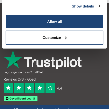
Show details
Klantenservice
Allow all
Mijn account
Contactgegevens
Customize
Openingstijden
Logo eigendom van TrustPilot
Reviews 273 - Goed
4.4
Geverifieerd bedrijf