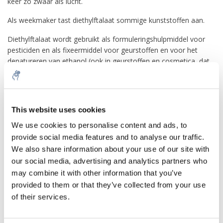
keer zo zwaar als lucht.
Als weekmaker tast diethylftalaat sommige kunststoffen aan.
Diethylftalaat wordt gebruikt als formuleringshulpmiddel voor
pesticiden en als fixeermiddel voor geurstoffen en voor het
denatureren van ethanol (ook in geurstoffen en cosmetica, dat
vervolgens wordt gedeclareerd als alcohol denat.). Het is ook
een zeer goede gelerende, lichtechte weekmaker voor cellulose-
esters, wordt ook gebruikt als weekmaker voor lakbinders op
basis van cellulose en in enterische coatings voor
This website uses cookies
farmaceutische producten. Bovendien zit het in cosmetische
We use cookies to personalise content and ads, to
producten vanwege zijn filmvormende, verzachtende en
haarconditionerende eigenschappen. Een andere mogelijke
provide social media features and to analyse our traffic.
toepassing van DEP is het gebruik ervan als drager bij het
We also share information about your use of our site with
verfproces van celluloseacetaat- of triacetaatvezels.
our social media, advertising and analytics partners who
may combine it with other information that you’ve
Ook word diethylftalaat gebruikt als oplosmiddel voor
provided to them or that they’ve collected from your use
chemicaliën voor chemicaliën die chemoluminescentie vertonen
of their services.
zoals TCPO