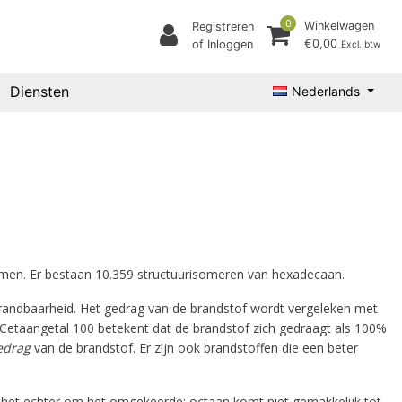
0
Winkelwagen
Registreren
€0,00
of Inloggen
Excl. btw
Diensten
Nederlands
tomen. Er bestaan 10.359 structuurisomeren van hexadecaan.
brandbaarheid. Het gedrag van de brandstof wordt vergeleken met
Cetaangetal 100 betekent dat de brandstof zich gedraagt als 100%
edrag
van de brandstof. Er zijn ook brandstoffen die een beter
at het echter om het omgekeerde: octaan komt niet gemakkelijk tot