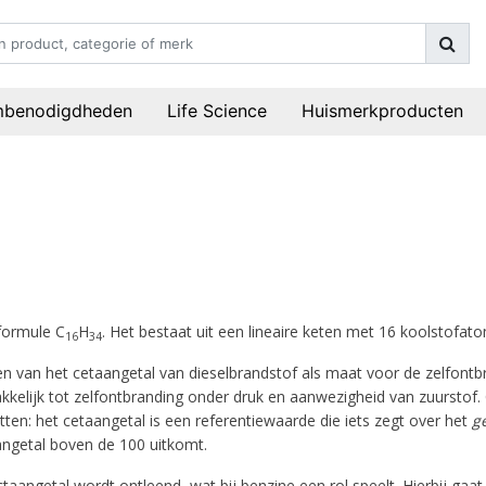
mbenodigdheden
Life Science
Huismerkproducten
formule C
H
. Het bestaat uit een lineaire keten met 16 koolstofa
16
34
en van het cetaangetal van dieselbrandstof als maat voor de zelfont
lijk tot zelfontbranding onder druk en aanwezigheid van zuurstof. 
ten: het cetaangetal is een referentiewaarde die iets zegt over het
g
ngetal boven de 100 uitkomt.
taangetal wordt ontleend, wat bij benzine een rol speelt. Hierbij ga