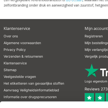
zelfontbranding onder druk en aanwezigheid van zuurstof, hetgeen
Klantenservice
Mijn account
Over ons
Registreren
Algemene voorwaarden
Mijn bestelling
Privacy Policy
Mijn verlanglijs
Verzenden & retourneren
Vergelijk prod
Klantenservice
Sitemap
Veelgestelde vragen
Logo eigendom v
Het etiketteren van gevaarlijke stoffen
Reviews 273
Aanvraag Veiligheidsinformatieblad
Informatie over drugsprecursoren
informatie over explosievenprecursoren
4.4