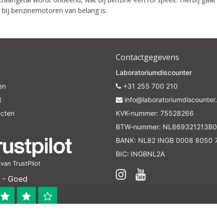
 bij benzinemotoren van belang is.
Contactgegevens
Laboratoriumdiscounter
en
+31 255 700 210
t
info@laboratoriumdiscounter.
ucten
KVK-nummer: 75528266
BTW-nummer: NL869321213B0
BANK: NL82 INGB 0008 8050 
BIC: INGBNL2A
an TrustPilot
 - Goed