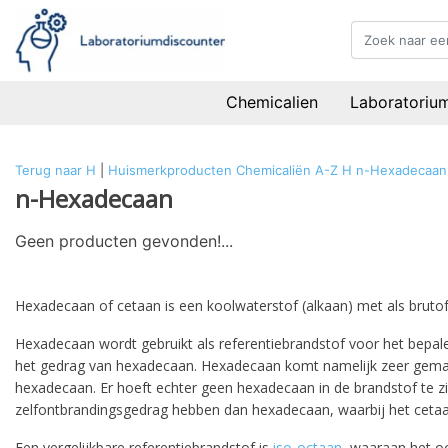
Chemicalien
Laboratoriu
Terug naar H
|
Huismerkproducten
Chemicaliën
A-Z
H
n-Hexadecaan
n-Hexadecaan
Geen producten gevonden!...
Hexadecaan
of
cetaan
is een koolwaterstof (alkaan) met als bruto
Hexadecaan wordt gebruikt als referentiebrandstof voor het bepal
het gedrag van hexadecaan. Hexadecaan komt namelijk zeer gemakke
hexadecaan. Er hoeft echter geen hexadecaan in de brandstof te zit
zelfontbrandingsgedrag hebben dan hexadecaan, waarbij het cetaa
Een vergelijkbare referentiebrandstof is
iso-octaan
, waaraan het oc