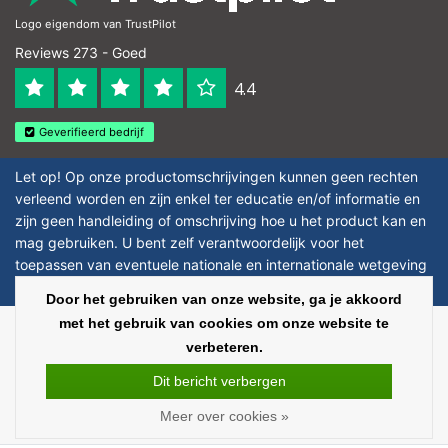
Logo eigendom van TrustPilot
Reviews 273 - Goed
4.4
Geverifieerd bedrijf
Let op! Op onze productomschrijvingen kunnen geen rechten
verleend worden en zijn enkel ter educatie en/of informatie en
zijn geen handleiding of omschrijving hoe u het product kan en
mag gebruiken. U bent zelf verantwoordelijk voor het
toepassen van eventuele nationale en internationale wetgeving
omtrent het gebruik van chemicaliën.
Door het gebruiken van onze website, ga je akkoord
met het gebruik van cookies om onze website te
Copyright © 2026 - Laboratorium Discounter - All rights reserved - Theme by
verbeteren.
InStijl Media
|
Alle bedragen zijn exclusief BTW
Dit bericht verbergen
Meer over cookies »