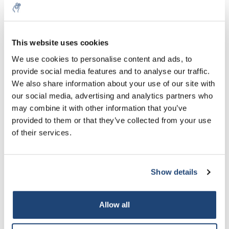
Kaliumsulfaat (in Brits-Engels kaliumsulfaat (SOP), ook wel
sulfaat van kalium, arcaniet genoemd, of archaïsch bekend als
This website uses cookies
kalium van zwavel) is de anorganische verbinding met formule
We use cookies to personalise content and ads, to
K2SO4. Het is een witte, in water oplosbare vaste stof. Het
wordt vaak gebruikt in meststoffen en levert zowel kalium als
provide social media features and to analyse our traffic.
een bron van
zwavel
.
We also share information about your use of our site with
our social media, advertising and analytics partners who
Het dominante gebruik van kaliumsulfaat is als meststof. K2SO4
may combine it with other information that you’ve
bevat geen chloride, wat schadelijk kan zijn voor sommige
provided to them or that they’ve collected from your use
gewassen. Kaliumsulfaat heeft de voorkeur voor deze
of their services.
gewassen, waaronder tabak en wat fruit en groenten. Gewassen
die minder gevoelig zijn, hebben mogelijk nog steeds
kaliumsulfaat nodig voor optimale groei als de grond chloride
ophoopt uit irrigatiewater.
Show details
Het ruwe zout wordt ook af en toe gebruikt bij de vervaardiging
van glas. Kaliumsulfaat wordt ook gebruikt als
Allow all
flitsreductiemiddel bij ladingen van artillerie-drijfgassen. Het
vermindert snuitflits, flareback en blastoverdruk.