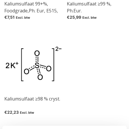
Kaliumsulfaat 99+%,
Kaliumsulfaat ≥99 %,
Foodgrade,Ph. Eur, E515,
Ph.Eur.
zuiver
€7,51
€25,99
Excl. btw
Excl. btw
Kaliumsulfaat ≥98 % cryst.
€22,23
Excl. btw