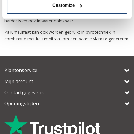
Customize
Het wordt soms gebruikt als een alternatief straalmiddel dat
vergelijkbaar is met frisdrank bij het sodastralen, omdat het
harder is en ook in water oplosbaar.
Kaliumsulfaat kan ook worden gebruikt in pyrotechniek in
combinatie met kaliumnitraat om een ​​paarse vlam te genereren.
Klantenservice
Mijn account
Contactgegevens
Openingstijden