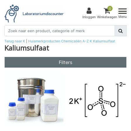
0
Menu
Inloggen
Winkelwagen
Terug naar K
|
Huismerkproducten
Chemicaliën
A-Z
K
Kaliumsulfaat
Kaliumsulfaat
Filters