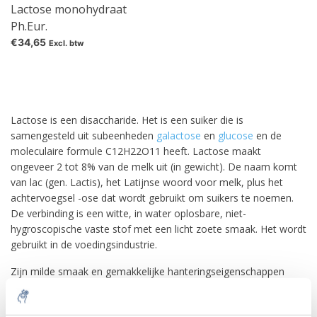
Lactose monohydraat
Ph.Eur.
€34,65
Excl. btw
Lactose is een disaccharide. Het is een suiker die is
samengesteld uit subeenheden
galactose
en
glucose
en de
moleculaire formule C12H22O11 heeft. Lactose maakt
ongeveer 2 tot 8% van de melk uit (in gewicht). De naam komt
van lac (gen. Lactis), het Latijnse woord voor melk, plus het
achtervoegsel -ose dat wordt gebruikt om suikers te noemen.
De verbinding is een witte, in water oplosbare, niet-
hygroscopische vaste stof met een licht zoete smaak. Het wordt
gebruikt in de voedingsindustrie.
Zijn milde smaak en gemakkelijke hanteringseigenschappen
hebben geleid tot het gebruik als drager en stabilisator van
aroma's en farmaceutische producten. Lactose wordt niet