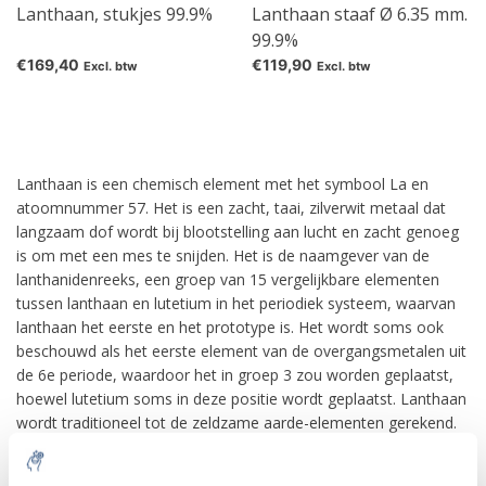
Lanthaan, stukjes 99.9%
Lanthaan staaf Ø 6.35 mm.
99.9%
€169,40
€119,90
Excl. btw
Excl. btw
Lanthaan is een chemisch element met het symbool La en
atoomnummer 57. Het is een zacht, taai, zilverwit metaal dat
langzaam dof wordt bij blootstelling aan lucht en zacht genoeg
is om met een mes te snijden. Het is de naamgever van de
lanthanidenreeks, een groep van 15 vergelijkbare elementen
tussen lanthaan en lutetium in het periodiek systeem, waarvan
lanthaan het eerste en het prototype is. Het wordt soms ook
beschouwd als het eerste element van de overgangsmetalen uit
de 6e periode, waardoor het in groep 3 zou worden geplaatst,
hoewel lutetium soms in deze positie wordt geplaatst. Lanthaan
wordt traditioneel tot de zeldzame aarde-elementen gerekend.
De gebruikelijke oxidatietoestand is +3. Lanthaan heeft geen
biologische rol bij de mens, maar is essentieel voor sommige