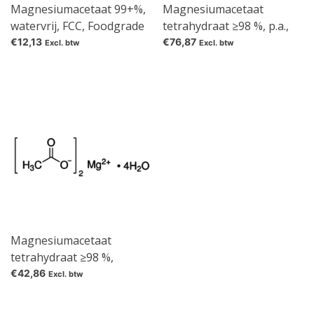
Magnesiumacetaat 99+%,
Magnesiumacetaat
watervrij, FCC, Foodgrade
tetrahydraat ≥98 %, p.a.,
ACS
€12,13
€76,87
Excl. btw
Excl. btw
Magnesiumacetaat
tetrahydraat ≥98 %,
Ph.Eur., extra pure
€42,86
Excl. btw