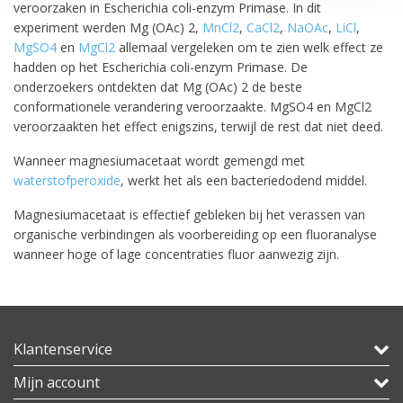
veroorzaken in Escherichia coli-enzym Primase. In dit
experiment werden Mg (OAc) 2,
MnCl2
,
CaCl2
,
NaOAc
,
LiCl
,
MgSO4
en
MgCl2
allemaal vergeleken om te zien welk effect ze
hadden op het Escherichia coli-enzym Primase. De
onderzoekers ontdekten dat Mg (OAc) 2 de beste
conformationele verandering veroorzaakte. MgSO4 en MgCl2
veroorzaakten het effect enigszins, terwijl de rest dat niet deed.
Wanneer magnesiumacetaat wordt gemengd met
waterstofperoxide
, werkt het als een bacteriedodend middel.
Magnesiumacetaat is effectief gebleken bij het verassen van
organische verbindingen als voorbereiding op een fluoranalyse
wanneer hoge of lage concentraties fluor aanwezig zijn.
Klantenservice
Mijn account