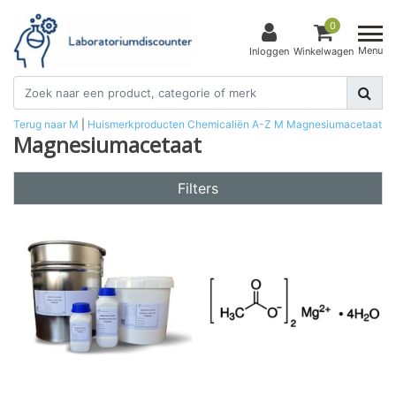
0
Menu
Inloggen
Winkelwagen
Terug naar M
|
Huismerkproducten
Chemicaliën
A-Z
M
Magnesiumacetaat
Magnesiumacetaat
Filters