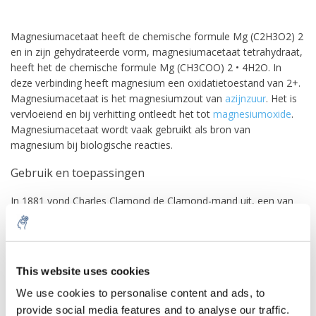
Magnesiumacetaat heeft de chemische formule Mg (C2H3O2) 2
en in zijn gehydrateerde vorm, magnesiumacetaat tetrahydraat,
heeft het de chemische formule Mg (CH3COO) 2 • 4H2O. In
deze verbinding heeft magnesium een oxidatietoestand van 2+.
Magnesiumacetaat is het magnesiumzout van
azijnzuur
. Het is
vervloeiend en bij verhitting ontleedt het tot
magnesiumoxide
.
Magnesiumacetaat wordt vaak gebruikt als bron van
magnesium bij biologische reacties.
Gebruik en toepassingen
In 1881 vond Charles Clamond de Clamond-mand uit, een van
de eerste effectieve gasmantels. De bij deze uitvinding gebruikte
reagentia omvatten magnesiumacetaat,
magnesiumhydroxide
en
water
.
10% discount on your next
order
This website uses cookies
Magnesiumacetaat wordt vaak gebruikt als bron van
magnesium of voor het acetaat-ion in scheikundige
We use cookies to personalise content and ads, to
experimenten. Een voorbeeld hiervan is wanneer
provide social media features and to analyse our traffic.
Sign up for our newsletter to stay