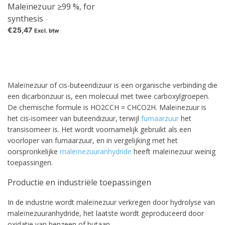
Maleïnezuur ≥99 %, for
synthesis
€25,47
Excl. btw
Maleïnezuur of cis-buteendizuur is een organische verbinding die
een dicarbonzuur is, een molecuul met twee carboxylgroepen.
De chemische formule is HO2CCH = CHCO2H. Maleïnezuur is
het cis-isomeer van buteendizuur, terwijl
fumaarzuur
het
transisomeer is. Het wordt voornamelijk gebruikt als een
voorloper van fumaarzuur, en in vergelijking met het
oorspronkelijke
maleïnezuuranhydride
heeft maleïnezuur weinig
toepassingen.
Productie en industriële toepassingen
In de industrie wordt maleïnezuur verkregen door hydrolyse van
maleïnezuuranhydride, het laatste wordt geproduceerd door
oxidatie van benzeen of butaan.