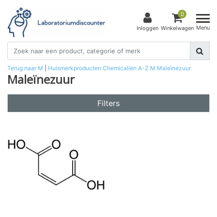
0
Menu
Inloggen
Winkelwagen
Terug naar M
|
Huismerkproducten
Chemicaliën
A-Z
M
Maleïnezuur
Maleïnezuur
Filters