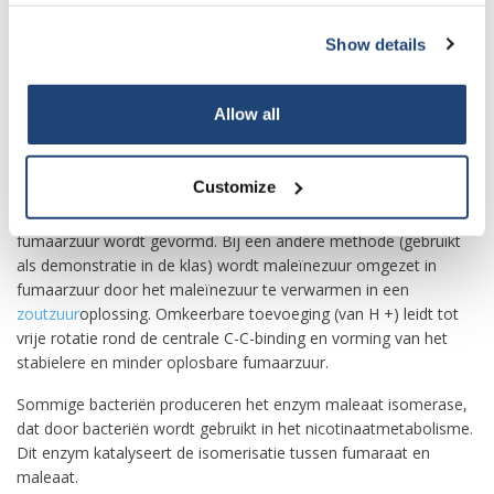
De isomerisatie is een populair onderwerp op scholen.
Show details
Maleïnezuur en fumaarzuur wisselen niet spontaan uit omdat
rotatie rond een dubbele koolstof-koolstofbinding niet
energetisch gunstig is. Omzetting van het cis-isomeer in het
Allow all
trans-isomeer is echter mogelijk door fotolyse in aanwezigheid
van een kleine hoeveelheid broom. Licht zet elementair broom
om in een broomradicaal, dat het alkeen aanvalt bij een radicale
Customize
additie tot een broom-alkaanradicaal; en nu is rotatie van een
enkele binding mogelijk. De broomradicalen recombineren en
fumaarzuur wordt gevormd. Bij een andere methode (gebruikt
als demonstratie in de klas) wordt maleïnezuur omgezet in
fumaarzuur door het maleïnezuur te verwarmen in een
zoutzuur
oplossing. Omkeerbare toevoeging (van H +) leidt tot
vrije rotatie rond de centrale C-C-binding en vorming van het
stabielere en minder oplosbare fumaarzuur.
Sommige bacteriën produceren het enzym maleaat isomerase,
dat door bacteriën wordt gebruikt in het nicotinaatmetabolisme.
Dit enzym katalyseert de isomerisatie tussen fumaraat en
maleaat.