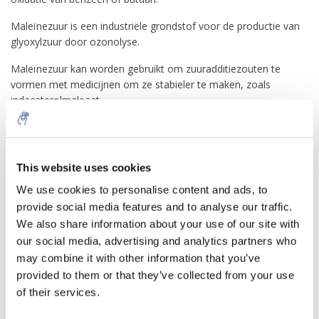
Maleïnezuur is een industriële grondstof voor de productie van
glyoxylzuur door ozonolyse.
Maleïnezuur kan worden gebruikt om zuuradditiezouten te
vormen met medicijnen om ze stabieler te maken, zoals
indacaterolmaleaat.
Maleïnezuur wordt ook gebruikt als adhesiepromotor voor
verschillende substraten, zoals met nylon en
zink
beklede
metalen, bijvoorbeeld gegalvaniseerd staal, in kleefstoffen op
This website uses cookies
basis van methylmethacrylaat.
We use cookies to personalise content and ads, to
-Isomerisatie tot fumaarzuur
provide social media features and to analyse our traffic.
We also share information about your use of our site with
Het belangrijkste industriële gebruik van maleïnezuur is de
our social media, advertising and analytics partners who
omzetting in fumaarzuur. Deze omzetting, een isomerisatie,
may combine it with other information that you’ve
wordt gekatalyseerd door een verscheidenheid aan reagentia,
zoals minerale zuren en
thioureum
. Nogmaals, het grote
provided to them or that they’ve collected from your use
verschil in oplosbaarheid in water maakt de zuivering van
of their services.
fumaarzuur gemakkelijk.