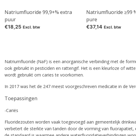
Natriumfluoride 99,9+% extra
Natriumfluoride ≥99 %
puur
pure
€18,25
€37,14
Excl. btw
Excl. btw
Natriumfluoride (NaF) is een anorganische verbinding met de formule
ook gebruikt in pesticiden en rattengif. Het is een kleurloze of wi
wordt gebruikt om caries te voorkomen.
In 2017 was het de 247 meest voorgeschreven medicatie in de Ver
Toepassingen
-Cariës
Fluoridezouten worden vaak toegevoegd aan gemeentelijk drinkwat
verbetert de sterkte van tanden door de vorming van fluorapatiet,
de standaard is waarmee andere waterfluoridatieverbindingen worde