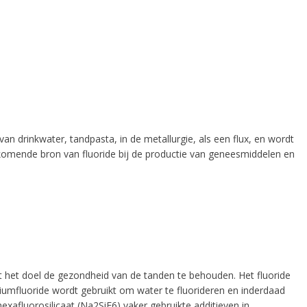
an drinkwater, tandpasta, in de metallurgie, als een flux, en wordt
oorkomende bron van fluoride bij de productie van geneesmiddelen en
het doel de gezondheid van de tanden te behouden. Het fluoride
iumfluoride wordt gebruikt om water te fluorideren en inderdaad
afluorosilicaat (Na2SiF6) vaker gebruikte additieven in.