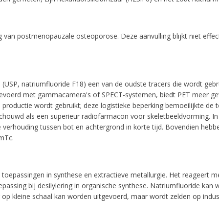
10% discount on your next order
 van postmenopauzale osteoporose. Deze aanvulling blijkt niet effecti
Sign up for our newsletter to stay informed about our new
ducts, and receive a 10% discount on your next purchase for
chemical products from our own brand 😀
 (USP, natriumfluoride F18) een van de oudste tracers die wordt gebr
itgevoerd met gammacamera's of SPECT-systemen, biedt PET meer gevoe
Subscrib
na productie wordt gebruikt; deze logistieke beperking bemoeilijkte 
chouwd als een superieur radiofarmacon voor skeletbeeldvorming. In
e verhouding tussen bot en achtergrond in korte tijd. Bovendien heb
Your discount is valid with a minimum order value of €50.00
9mTc.
toepassingen in synthese en extractieve metallurgie. Het reageert met
oepassing bij desilylering in organische synthese. Natriumfluoride ka
g op kleine schaal kan worden uitgevoerd, maar wordt zelden op indust