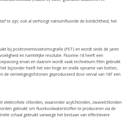
ef te zijn; ook al verhoogt natriumfluoride de botdichtheid, het
 all
uikt bij positronemissietomografie (PET) en wordt sinds de jaren
ligheid en ruimtelijke resolutie. Fluorine-18 heeft een
e
de toepassing ervan en daarom wordt vaak technetium-99m gebruikt
 het bijzonder heeft het een hoge en snelle opname van botten,
ben de vernietigingsfotonen geproduceerd door verval van 18F een
 elektrofiele chloriden, waaronder acylchloriden, zwavelchloriden
n worden gebruikt om fluorkoolwaterstoffen te produceren via de
riële schaal gebruikt vanwege het bestaan ​​van effectievere