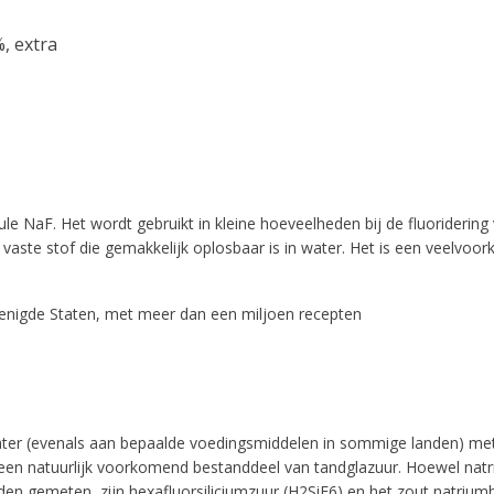
, extra
 NaF. Het wordt gebruikt in kleine hoeveelheden bij de fluoridering v
tte vaste stof die gemakkelijk oplosbaar is in water. Het is een veelv
enigde Staten, met meer dan een miljoen recepten
er (evenals aan bepaalde voedingsmiddelen in sommige landen) met 
 een natuurlijk voorkomend bestanddeel van tandglazuur. Hoewel natr
n gemeten, zijn hexafluorsiliciumzuur (H2SiF6) en het zout natriumhex