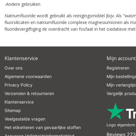
-Andere gebruiken
Natriumfluoride wordt gebruikt als reinigingsmiddel (bijv. Als "wa
fluorsilicaten en natriumfluoride complexe magnesiumionen als 
fluoridevergiftiging de overdracht van fosfaat in het oxidatieve me
Klantenservice
Mijn account
Over ons
Registreren
Algemene voorwaarden
Mijn bestelling
Privacy Policy
Mijn verlanglijs
Verzenden & retourneren
Vergelijk prod
Klantenservice
Sitemap
Veelgestelde vragen
Logo eigendom v
Het etiketteren van gevaarlijke stoffen
Reviews 273
Aanvraag Veiligheidsinformatieblad