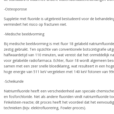
-Osteoporose
Suppletie met fluoride is uitgebreid bestudeerd voor de behandeling
vermindert het risico op fracturen niet.
pro
-Medische beeldvorming
Bij medische beeldvorming is met fluor 18 gelabeld natriumfluoride
zestig gebruikt. Ten opzichte van conventionele botscintigrafie u
halfwaardetijd van 110 minuten, wat vereist dat het onmiddellijk 
voor gelabelde radiofarmaca. Echter, fluor-18 wordt algemeen bes
samen met een zeer snelle bloedklaring, wat resulteert in een hog
hoge energie van 511 keV vergeleken met 140 keV fotonen van 9
-Scheikunde
Natriumfluoride heeft een verscheidenheid aan speciale chemische 
en fosforchloride. Net als andere fluoriden vindt natriumfluoride t
Finkelstein-reactie; dit proces heeft het voordeel dat het eenvoudi
technieken (bijv. elektrofluorering, Fowler-proces).