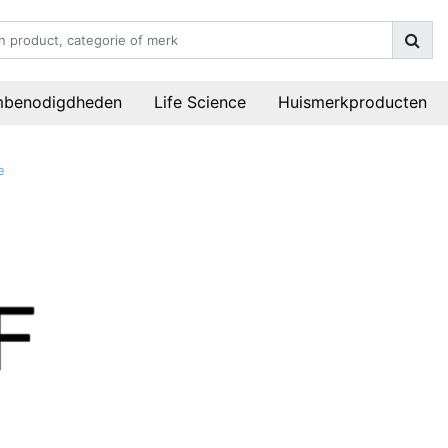
mbenodigdheden
Life Science
Huismerkproducten
e