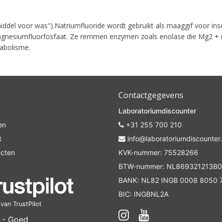
smiddel voor was").Natriumfluoride wordt gebruikt als maaggif voor in
magnesiumfluorfosfaat. Ze remmen enzymen zoals enolase die Mg2 + 
tabolisme.
Contactgegevens
Laboratoriumdiscounter
en
+31 255 700 210
t
info@laboratoriumdiscounter.
ucten
KVK-nummer: 75528266
BTW-nummer: NL869321213B0
BANK: NL82 INGB 0008 8050 
BIC: INGBNL2A
an TrustPilot
 - Goed