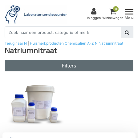
0
Menu
Inloggen
Winkelwagen
Terug naar N
|
Huismerkproducten
Chemicaliën
A-Z
N
Natriumnitraat
Natriumnitraat
Filters