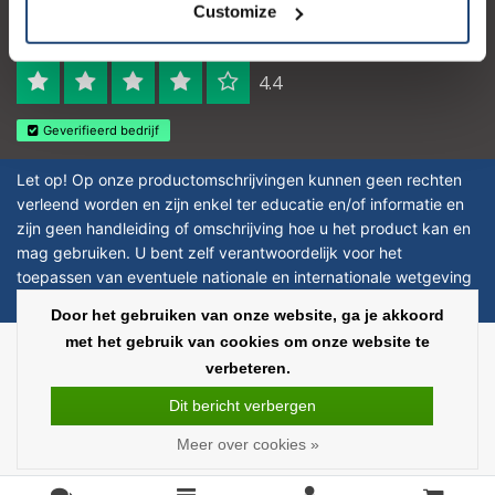
Customize
Logo eigendom van TrustPilot
Reviews 273 - Goed
4.4
Geverifieerd bedrijf
Let op! Op onze productomschrijvingen kunnen geen rechten
verleend worden en zijn enkel ter educatie en/of informatie en
zijn geen handleiding of omschrijving hoe u het product kan en
mag gebruiken. U bent zelf verantwoordelijk voor het
toepassen van eventuele nationale en internationale wetgeving
omtrent het gebruik van chemicaliën.
Door het gebruiken van onze website, ga je akkoord
met het gebruik van cookies om onze website te
Copyright © 2026 - Laboratorium Discounter - All rights reserved - Theme by
verbeteren.
InStijl Media
|
Alle bedragen zijn exclusief BTW
Dit bericht verbergen
Meer over cookies »