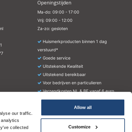
Openingstijden
Ma-do: 09:00 - 17:00
Vrij: 09:00 - 12:00
nl
Za-zo: gesloten
Huismerkproducten binnen 1 dag
1
verstuurd*
77
Goede service
Uitstekende Kwaliteit
Uitstekend bereikbaar
Voor bedrijven en particulieren
Verzendkosten NL & BE vanaf 6 euro
Allow all
yse our traffic.
atie en zijn geen handleiding of omschrijving hoe u het
 analytics
tionale wetgeving omtrent het gebruik van chemicaliën.
Customize
y’ve collected