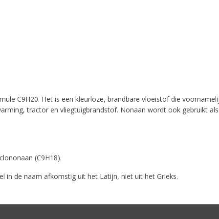
ule C9H20. Het is een kleurloze, brandbare vloeistof die voornameli
rming, tractor en vliegtuigbrandstof. Nonaan wordt ook gebruikt als 
yclononaan (C9H18).
 in de naam afkomstig uit het Latijn, niet uit het Grieks.