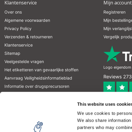
Klantenservice
Mijn account
Over ons
Registreren
Algemene voorwaarden
Mijn bestelling
Privacy Policy
Mijn verlanglijs
Verzenden & retourneren
Vergelijk prod
Klantenservice
Sitemap
Veelgestelde vragen
Logo eigendom v
Het etiketteren van gevaarlijke stoffen
Reviews 273
Aanvraag Veiligheidsinformatieblad
Informatie over drugsprecursoren
informatie over explosievenprecursoren
4.4
RSS-feed
This website uses cookie
Geverifieerd
We use cookies to personal
Let op! Op onze productomschrijvingen kunnen geen recht
We also share information 
product kan en mag gebruiken. U bent zelf verantwoordel
partners who may combine i