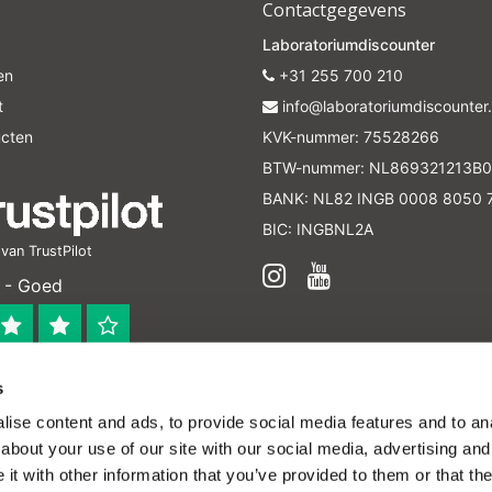
Contactgegevens
Laboratoriumdiscounter
en
+31 255 700 210
t
info@laboratoriumdiscounter.
ucten
KVK-nummer: 75528266
BTW-nummer: NL869321213B0
BANK: NL82 INGB 0008 8050 
BIC: INGBNL2A
an TrustPilot
 - Goed
s
 bedrijf
ise content and ads, to provide social media features and to anal
en verleend worden en zijn enkel ter educatie en/of inform
about your use of our site with our social media, advertising and
ijk voor het toepassen van eventuele nationale en interna
t with other information that you’ve provided to them or that the