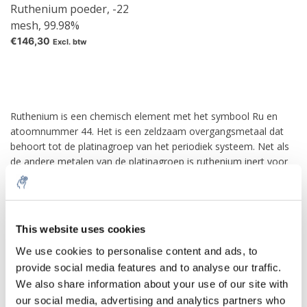
Ruthenium poeder, -22
mesh, 99.98%
€146,30
Excl. btw
Ruthenium is een chemisch element met het symbool Ru en
atoomnummer 44. Het is een zeldzaam overgangsmetaal dat
behoort tot de platinagroep van het periodiek systeem. Net als
de andere metalen van de platinagroep is ruthenium inert voor
de meeste andere chemicaliën. In Rusland geboren
wetenschapper van Baltisch-Duitse afkomst Karl Ernst Claus
ontdekte het element in 1844 aan de Kazan State University en
10% discount on your next
noemde ruthenium ter ere van Rusland (Ruthenia is de Latijnse
order
This website uses cookies
naam van Rus). Ruthenium wordt meestal gevonden als een
We use cookies to personalise content and ads, to
ondergeschikte component van platina-ertsen; de jaarlijkse
productie is gestegen van ongeveer 19 ton in 2009 tot ongeveer
provide social media features and to analyse our traffic.
Sign up for our newsletter to stay
35,5 ton in 2017. Het meeste geproduceerde ruthenium wordt
We also share information about your use of our site with
informed about our new products, and
gebruikt in slijtvaste elektrische contacten en
our social media, advertising and analytics partners who
receive a 10% discount on your next