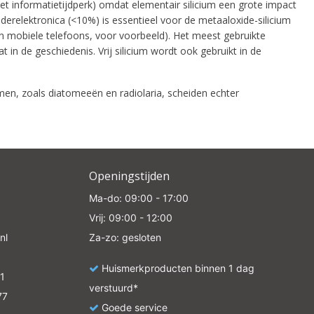
e
t informatietijdperk) omdat elementair silicium een ​​grote impact
iderelektronica (<10%) is essentieel voor de metaaloxide-silicium
n mobiele telefoons, voor voorbeeld). Het meest gebruikte
 in de geschiedenis. Vrij silicium wordt ook gebruikt in de
men, zoals diatomeeën en radiolaria, scheiden echter
Openingstijden
Ma-do: 09:00 - 17:00
Vrij: 09:00 - 12:00
nl
Za-zo: gesloten
Huismerkproducten binnen 1 dag
1
verstuurd*
77
Goede service