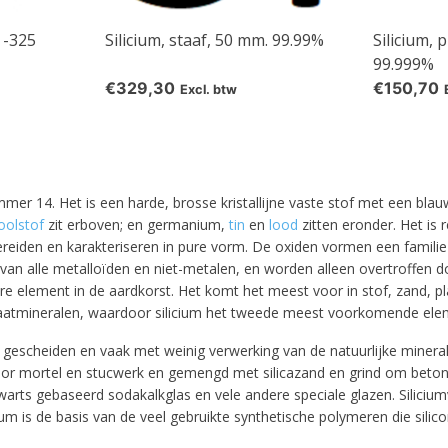
 -325
Silicium, staaf, 50 mm. 99.99%
Silicium, 
99.999%
€329,30
€150,70
Excl. btw
r 14. Het is een harde, brosse kristallijne vaste stof met een blau
oolstof
zit erboven; en germanium,
tin
en
lood
zitten eronder. Het is 
ereiden en karakteriseren in pure vorm. De oxiden vormen een familie
 van alle metalloïden en niet-metalen, en worden alleen overtroffen 
10% discount on your next order
 element in de aardkorst. Het komt het meest voor in stof, zand, pl
silicaatmineralen, waardoor silicium het tweede meest voorkomende el
Sign up for our newsletter to stay informed about our new
escheiden en vaak met weinig verwerking van de natuurlijke mineralen
ducts, and receive a 10% discount on your next purchase for
t voor mortel en stucwerk en gemengd met silicazand en grind om be
chemical products from our own brand 😀
kwarts gebaseerd sodakalkglas en vele andere speciale glazen. Siliciu
m is de basis van de veel gebruikte synthetische polymeren die sil