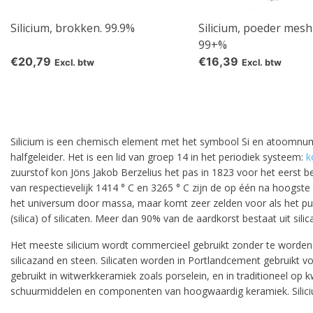
Silicium, brokken. 99.9%
Silicium, poeder mesh
99+%
€20,79
€16,39
Excl. btw
Excl. btw
Silicium is een chemisch element met het symbool Si en atoomnumme
halfgeleider. Het is een lid van groep 14 in het periodiek systeem:
k
zuurstof kon Jöns Jakob Berzelius het pas in 1823 voor het eerst b
van respectievelijk 1414 ° C en 3265 ° C zijn de op één na hoogste
het universum door massa, maar komt zeer zelden voor als het pure
(silica) of silicaten. Meer dan 90% van de aardkorst bestaat uit 
Het meeste silicium wordt commercieel gebruikt zonder te worden g
pro
silicazand en steen. Silicaten worden in Portlandcement gebruik
gebruikt in witwerkkeramiek zoals porselein, en in traditioneel op 
schuurmiddelen en componenten van hoogwaardig keramiek. Siliciu