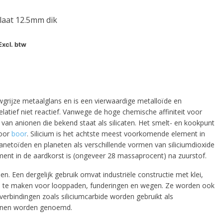
plaat 12.5mm dik
Excl. btw
wgrijze metaalglans en is een vierwaardige metalloïde en
relatief niet reactief. Vanwege de hoge chemische affiniteit voor
 van anionen die bekend staat als silicaten. Het smelt- en kookpunt
door
boor
. Silicium is het achtste meest voorkomende element in
anetoïden en planeten als verschillende vormen van siliciumdioxide
ement in de aardkorst is (ongeveer 28 massaprocent) na zuurstof.
. Een dergelijk gebruik omvat industriële constructie met klei,
 all
ton te maken voor looppaden, funderingen en wegen. Ze worden ook
mverbindingen zoals siliciumcarbide worden gebruikt als
iconen worden genoemd.