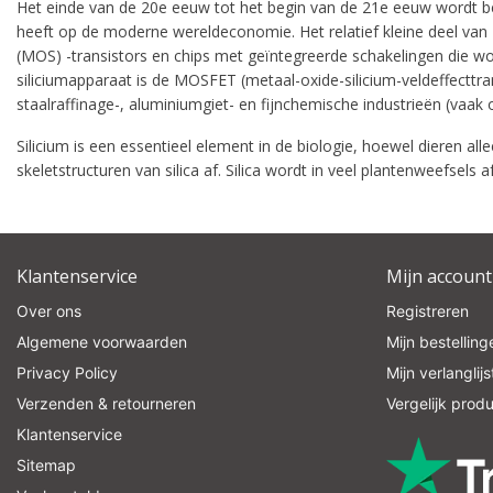
Het einde van de 20e eeuw tot het begin van de 21e eeuw wordt besch
heeft op de moderne wereldeconomie. Het relatief kleine deel van ze
(MOS) -transistors en chips met geïntegreerde schakelingen die w
siliciumapparaat is de MOSFET (metaal-oxide-silicium-veldeffecttrans
staalraffinage-, aluminiumgiet- en fijnchemische industrieën (vaak
Silicium is een essentieel element in de biologie, hoewel dieren 
skeletstructuren van silica af. Silica wordt in veel plantenweefsels a
Klantenservice
Mijn account
Over ons
Registreren
Algemene voorwaarden
Mijn bestelling
Privacy Policy
Mijn verlanglijs
Verzenden & retourneren
Vergelijk prod
Klantenservice
Sitemap