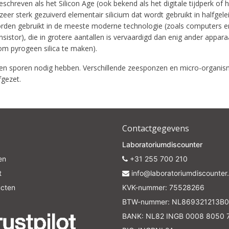
Subscrib
reven als het Silicon Age (ook bekend als het digitale tijdperk of he
er sterk gezuiverd elementair silicium dat wordt gebruikt in halfgele
orden gebruikt in de meeste moderne technologie (zoals computers e
Your discount is valid with a minimum order value of €50.00
istor), die in grotere aantallen is vervaardigd dan enig ander apparaat
 om pyrogeen silica te maken).
alleen sporen nodig hebben. Verschillende zeesponzen en micro-organis
fgezet.
Contactgegevens
Laboratoriumdiscounter
en
+31 255 700 210
t
info@laboratoriumdiscounter.
ucten
KVK-nummer: 75528266
BTW-nummer: NL869321213B0
BANK: NL82 INGB 0008 8050 