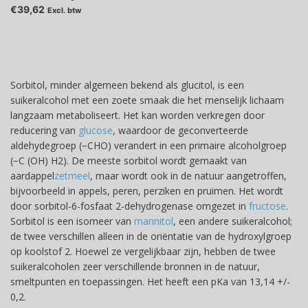
€39,62
Excl. btw
Sorbitol, minder algemeen bekend als glucitol, is een
suikeralcohol met een zoete smaak die het menselijk lichaam
langzaam metaboliseert. Het kan worden verkregen door
reducering van
glucose
, waardoor de geconverteerde
aldehydegroep (−CHO) verandert in een primaire alcoholgroep
(−C (OH) H2). De meeste sorbitol wordt gemaakt van
aardappel
zetmeel
, maar wordt ook in de natuur aangetroffen,
bijvoorbeeld in appels, peren, perziken en pruimen. Het wordt
door sorbitol-6-fosfaat 2-dehydrogenase omgezet in
fructose
.
Sorbitol is een isomeer van
mannitol
, een andere suikeralcohol;
de twee verschillen alleen in de oriëntatie van de hydroxylgroep
op koolstof 2. Hoewel ze vergelijkbaar zijn, hebben de twee
suikeralcoholen zeer verschillende bronnen in de natuur,
smeltpunten en toepassingen. Het heeft een pKa van 13,14 +/-
0,2.