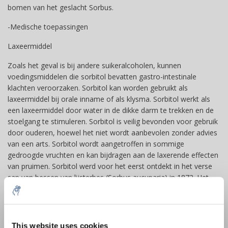
bomen van het geslacht Sorbus.
-Medische toepassingen
Laxeermiddel
Zoals het geval is bij andere suikeralcoholen, kunnen
voedingsmiddelen die sorbitol bevatten gastro-intestinale
klachten veroorzaken. Sorbitol kan worden gebruikt als
laxeermiddel bij orale inname of als klysma. Sorbitol werkt als
een laxeermiddel door water in de dikke darm te trekken en de
stoelgang te stimuleren. Sorbitol is veilig bevonden voor gebruik
door ouderen, hoewel het niet wordt aanbevolen zonder advies
van een arts. Sorbitol wordt aangetroffen in sommige
gedroogde vruchten en kan bijdragen aan de laxerende effecten
van pruimen. Sorbitol werd voor het eerst ontdekt in het verse
sap van bessen van lijsterbes (Sorbus aucuparia) in 1872. Het
komt ook voor in de vruchten van appels, pruimen, peren,
kersen, dadels, perziken en abrikozen.
Andere medische toepassingen
10% discount on your next
order
This website uses cookies