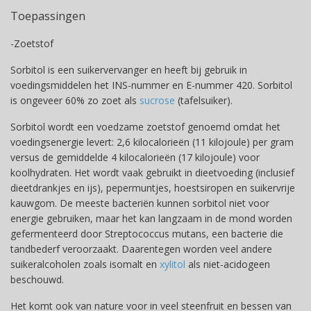
Toepassingen
-Zoetstof
Sorbitol is een suikervervanger en heeft bij gebruik in
voedingsmiddelen het INS-nummer en E-nummer 420. Sorbitol
is ongeveer 60% zo zoet als
sucrose
(tafelsuiker).
Sorbitol wordt een voedzame zoetstof genoemd omdat het
voedingsenergie levert: 2,6 kilocalorieën (11 kilojoule) per gram
versus de gemiddelde 4 kilocalorieën (17 kilojoule) voor
koolhydraten. Het wordt vaak gebruikt in dieetvoeding (inclusief
dieetdrankjes en ijs), pepermuntjes, hoestsiropen en suikervrije
kauwgom. De meeste bacteriën kunnen sorbitol niet voor
energie gebruiken, maar het kan langzaam in de mond worden
gefermenteerd door Streptococcus mutans, een bacterie die
tandbederf veroorzaakt. Daarentegen worden veel andere
suikeralcoholen zoals isomalt en
xylitol
als niet-acidogeen
beschouwd.
Het komt ook van nature voor in veel steenfruit en bessen van